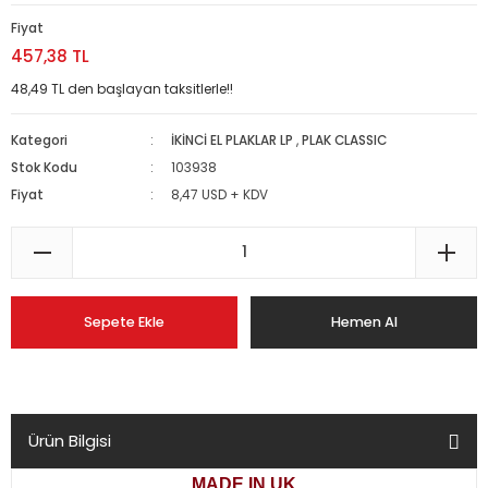
Fiyat
457,38 TL
48,49 TL den başlayan taksitlerle!!
Kategori
İKİNCİ EL PLAKLAR LP
,
PLAK CLASSIC
Stok Kodu
103938
Fiyat
8,47 USD + KDV
Sepete Ekle
Hemen Al
Ürün Bilgisi
MADE IN UK