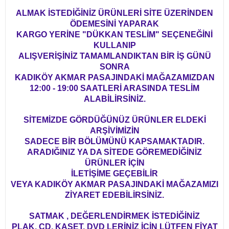
ALMAK İSTEDİĞİNİZ ÜRÜNLERİ SİTE ÜZERİNDEN
ÖDEMESİNİ YAPARAK
KARGO YERİNE "DÜKKAN TESLİM" SEÇENEĞİNİ
KULLANIP
ALIŞVERİŞİNİZ TAMAMLANDIKTAN BİR İŞ GÜNÜ
SONRA
KADIKÖY AKMAR PASAJINDAKİ MAĞAZAMIZDAN
12:00 - 19:00 SAATLERİ ARASINDA TESLİM
ALABİLİRSİNİZ.
SİTEMİZDE GÖRDÜĞÜNÜZ ÜRÜNLER ELDEKİ
ARŞİVİMİZİN
SADECE BİR BÖLÜMÜNÜ KAPSAMAKTADIR.
ARADIĞINIZ YA DA SİTEDE GÖREMEDİĞİNİZ
ÜRÜNLER İÇİN
İLETİŞİME GEÇEBİLİR
VEYA KADIKÖY AKMAR PASAJINDAKİ MAĞAZAMIZI
ZİYARET EDEBİLİRSİNİZ.
SATMAK , DEĞERLENDİRMEK İSTEDİĞİNİZ
PLAK, CD, KASET, DVD LERİNİZ İÇİN LÜTFEN FİYAT