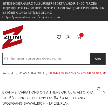
SİTEDE GÖRDÜĞÜNÜZ TÜM ÜRÜNLER STOKTA VARDIR, 5400 TL ÜZERİ
ALIŞVERİŞLERDE KARGO ÜCRETSİZDİR. EBAY'DE SATIŞTAKİ ÜRÜNLERİMİZDEN
İSTEĞİNİZ OLURSA İLETİŞİME GEÇİNİZ.
https://www.ebay.com/str/zihnimuzik
ARA
Anasayfa
İKİNCİ EL PLAKLAR LP
BRAHMS: VARIATIONS ON A THEME OP. 56A, ALTO
BRAHMS: VARIATIONS ON A THEME OP. 56A, ALTO RHAPSODY
OP. 53, SONG OF DESTINY OP. 54 / AAFJE HEYNIS,
WOLFGANG SAWALLISCH - LP 2.EL PLAK