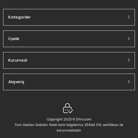
Bu ürüne benzer farklı alternatifler olmalı.
Kategoriler
Üyelik
Gönder
Kurumsal
Alışveriş
Copyright 2023 © Zihni.com
Tüm Hakları Saklıdır. Kredi kartı bilgileriniz 256bit SSL sertifikası ile
korunmaktadır.