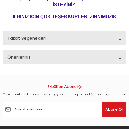
İSTEYİNİZ.
İLGİNİZ İÇİN ÇOK TEŞEKKÜRLER. ZİHNİMÜZİK
Taksit Seçenekleri
Önerileriniz
Bu ürünün fiyat bilgisi, resim, ürün açıklamalarında ve diğer
konularda yetersiz gördüğünüz noktaları öneri formunu
kullanarak tarafımıza iletebilirsiniz.
Görüş ve önerileriniz için teşekkür ederiz.
E-bülten Aboneliği
Yeni gelenler, erken erişim ve her şey yolunda olup olmadığına dair içeriden bilgi.
Ürün resmi kalitesiz, bozuk veya görüntülenemiyor.
Ürün açıklamasında eksik bilgiler bulunuyor.
Abone Ol
Ürün bilgilerinde hatalar bulunuyor.
Ürün fiyatı diğer sitelerden daha pahalı.