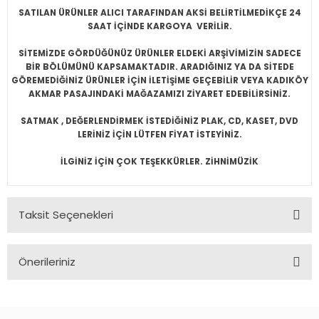
SATILAN ÜRÜNLER ALICI TARAFINDAN AKSİ BELİRTİLMEDİKÇE 24
SAAT İÇİNDE KARGOYA VERİLİR.
SİTEMİZDE GÖRDÜĞÜNÜZ ÜRÜNLER ELDEKİ ARŞİVİMİZİN SADECE
BİR BÖLÜMÜNÜ KAPSAMAKTADIR. ARADIĞINIZ YA DA SİTEDE
GÖREMEDİĞİNİZ ÜRÜNLER İÇİN İLETİŞİME GEÇEBİLİR VEYA KADIKÖY
AKMAR PASAJINDAKİ MAĞAZAMIZI ZİYARET EDEBİLİRSİNİZ.
SATMAK , DEĞERLENDİRMEK İSTEDİĞİNİZ PLAK, CD, KASET, DVD
LERİNİZ İÇİN LÜTFEN FİYAT İSTEYİNİZ.
İLGİNİZ İÇİN ÇOK TEŞEKKÜRLER. ZİHNİMÜZİK
Taksit Seçenekleri
Önerileriniz
Bu ürünün fiyat bilgisi, resim, ürün açıklamalarında ve diğer
konularda yetersiz gördüğünüz noktaları öneri formunu
kullanarak tarafımıza iletebilirsiniz.