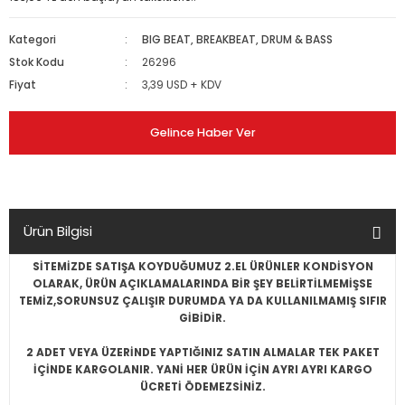
Kategori
BIG BEAT, BREAKBEAT, DRUM & BASS
Stok Kodu
26296
Fiyat
3,39 USD + KDV
Gelince Haber Ver
Ürün Bilgisi
SİTEMİZDE SATIŞA KOYDUĞUMUZ 2.EL ÜRÜNLER KONDİSYON
OLARAK, ÜRÜN AÇIKLAMALARINDA BİR ŞEY BELİRTİLMEMİŞSE
TEMİZ,SORUNSUZ ÇALIŞIR DURUMDA YA DA KULLANILMAMIŞ SIFIR
GİBİDİR.
2 ADET VEYA ÜZERİNDE YAPTIĞINIZ SATIN ALMALAR TEK PAKET
İÇİNDE KARGOLANIR. YANİ HER ÜRÜN İÇİN AYRI AYRI KARGO
ÜCRETİ ÖDEMEZSİNİZ.