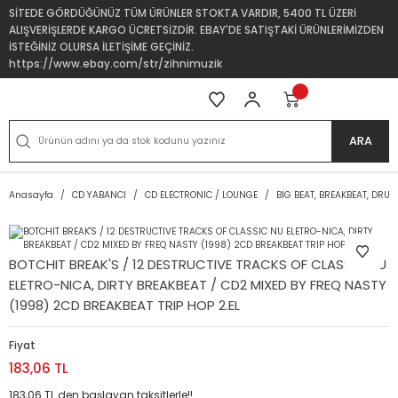
SİTEDE GÖRDÜĞÜNÜZ TÜM ÜRÜNLER STOKTA VARDIR, 5400 TL ÜZERİ
ALIŞVERİŞLERDE KARGO ÜCRETSİZDİR. EBAY'DE SATIŞTAKİ ÜRÜNLERİMİZDEN
İSTEĞİNİZ OLURSA İLETİŞİME GEÇİNİZ.
https://www.ebay.com/str/zihnimuzik
ARA
Anasayfa
CD YABANCI
CD ELECTRONIC / LOUNGE
BIG BEAT, BREAKBEAT, DRU
BOTCHIT BREAK'S / 12 DESTRUCTIVE TRACKS OF CLASSIC NU
ELETRO-NICA, DIRTY BREAKBEAT / CD2 MIXED BY FREQ NASTY
(1998) 2CD BREAKBEAT TRIP HOP 2.EL
Fiyat
183,06 TL
183,06 TL den başlayan taksitlerle!!