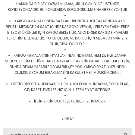
HAKKINDA BİR ŞEY YAZMAMIŞSAM, ÜRÜN ÇOK İYİ VE ÜSTÜNDE
KONDİSYONDADIR. BU KONULARDA SORU SORULMASINA GEREK YOKTUR
KARGOLAMA HAKKINDA; SATILAN ÜRÜNLER ALICI TARAFINDAN AKSİ
BELİRTİLMEDİKÇE 24 SAAT İÇİNDE KARGOYA VERİLİR, İLERLEYEN TARİHLERDE
BİTECEK ÜRÜNLER İÇİN KARGO BEKLETİLİR, ALICI DİĞER KARGO FİRMALARI
TERCİHİNİ BİLDİREBİLİR. TOPLU ÖDEME VE KARGO İÇİN MESAJ ATMANIZ İYİ
OLUR, DİYALOG İYİDİR.
KARGO FİRMALARININ FİYATLARI HEM İNDİRİMİM, HEM DE HER ZAMAN
ŞUBEYE TESLİM ETTİĞİM HALDE BAZI ALICILAR İÇİN PAHALI OLABİLMEKTEDİR,
BUNDA BENİM YAPABİLECEĞİM BİR ŞEY YOK, KARGO FİYATI YÜZÜNDEN
OLUMSUZ YORUM BIRAKILMASINI KABUL ETMEK MÜMKÜN DEĞİL .
GİTTİGİDİYOR"DA HEM SATICI HEM ALICI KONUMUNDAYIM, TOPLU PLAK,
CD, KASET, DVD LERİNİZ İÇİN LÜTFEN FİYAT İSTEYİNİZ.
İLGİNİZ İÇİN ÇOK TEŞEKKÜRLER. ZİHNİMÜZİK
SIFIR LP