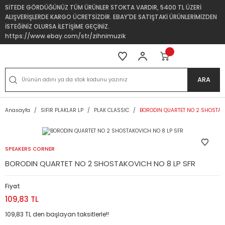
SİTEDE GÖRDÜĞÜNÜZ TÜM ÜRÜNLER STOKTA VARDIR, 5400 TL ÜZERİ
ALIŞVERİŞLERDE KARGO ÜCRETSİZDİR. EBAY'DE SATIŞTAKİ ÜRÜNLERİMİZDEN
İSTEĞİNİZ OLURSA İLETİŞİME GEÇİNİZ.
https://www.ebay.com/str/zihnimuzik
ARA
Anasayfa
SIFIR PLAKLAR LP
PLAK CLASSIC
BORODIN QUARTET NO 2 SHOSTAK
SPEAKERS CORNER
BORODIN QUARTET NO 2 SHOSTAKOVICH NO 8 LP SFR
Fiyat
109,83 TL
109,83 TL den başlayan taksitlerle!!