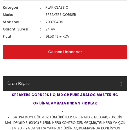
Kategori
PLAK CLASSIC
Marka
SPEAKERS CORNER
Stok Kodu
203711499
Garanti Süresi
24 Ay
Fiyat
91,53 TL + KDV
Gelince Haber Ver
Ürün Bilgisi
SPEAKERS CORNERS HQ 180 GR PURE ANALOG MASTERING
ORİJİNAL AMBALAJINDA SIFIR PLAK
SATIŞA KOYDUĞUMUZ TÜM ÜRÜNLER ORİJİNALDİR, BULGAR, RUS, ÇİN
MALI DEĞİLDİR, İKİNCİ ELLERİN HEPSİ KONTROLDEN GEÇMİŞTİR, HEPSİ YA ÇOK
TEMİZDİR YA DA SIFIRA YAKINDIR. ÜRÜN AÇIKLAMASINDA KONDİSYON