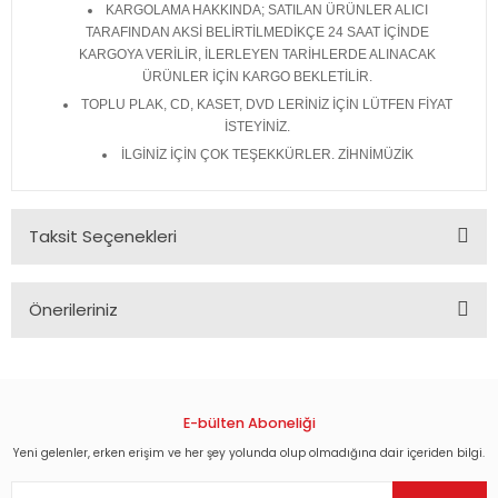
KARGOLAMA HAKKINDA; SATILAN ÜRÜNLER ALICI
TARAFINDAN AKSİ BELİRTİLMEDİKÇE 24 SAAT İÇİNDE
KARGOYA VERİLİR, İLERLEYEN TARİHLERDE ALINACAK
ÜRÜNLER İÇİN KARGO BEKLETİLİR.
TOPLU PLAK, CD, KASET, DVD LERİNİZ İÇİN LÜTFEN FİYAT
İSTEYİNİZ.
İLGİNİZ İÇİN ÇOK TEŞEKKÜRLER. ZİHNİMÜZİK
Taksit Seçenekleri
Önerileriniz
Bu ürünün fiyat bilgisi, resim, ürün açıklamalarında ve diğer
konularda yetersiz gördüğünüz noktaları öneri formunu
kullanarak tarafımıza iletebilirsiniz.
Görüş ve önerileriniz için teşekkür ederiz.
E-bülten Aboneliği
Yeni gelenler, erken erişim ve her şey yolunda olup olmadığına dair içeriden bilgi.
Ürün resmi kalitesiz, bozuk veya görüntülenemiyor.