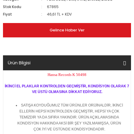
Stok Kodu
67865
Fiyat
46,61 TL + KDV
Gelince Haber Ver
Ürün Bilgisi
Hansa Records K 50498
İKİNCİ EL PLAKLAR KONTROLDEN GEÇMİŞTİR, KONDİSYON OLARAK 7
VE ÜSTÜ OLMASINA DİKKAT EDİYORUZ.
SATIŞA KOYDUĞUMUZ TÜM ÜRÜNLER ORİJİNALDİR, İKİNCİ
ELLERİN HEPSİ KONTROLDEN GEÇMİŞTİR, HEPSİ YA ÇOK
TEMİZDİR YA DA SIFIRA YAKINDIR. ÜRÜN AÇIKLAMASINDA
KONDİSYON HAKKINDA AKSİ BİR ŞEY YAZILMAMIŞSA, ÜRÜN
ÇOK İYİ VE ÜSTÜNDE KONDİSYONDADIR.