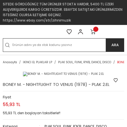
SİTEDE GÖRDÜĞÜNÜZ TÜM ÜRÜNLER STOKTA VARDIR, 5400 TL ÜZERİ
ALIŞVERİŞLERDE KARGO ÜCRETSİZDİR. EBAY'DE SATIŞTAKİ ÜRÜNLERİMİZDEN
İSTEĞİNİZ OLURSA İLETİŞİME GEÇİNİZ.
https://www.ebay.com/str/zihnimuzik
ARA
Anasayfa
İKİNCİ EL PLAKLAR LP
PLAK SOUL, FUNK, R'N'B, DANCE, DISCO
BONEY 
BONEY M. - NIGHTFLIGHT TO VENUS (1978) - PLAK 2.EL
Fiyat
55,93 TL
55,93 TL den başlayan taksitlerle!!
Kategori
PLAK SOUL, FUNK, R'N'B, DANCE, DISCO