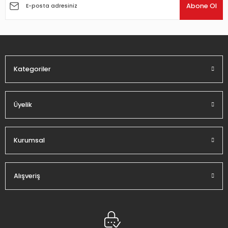
Ürün açıklamasında eksik bilgiler bulunuyor.
Abone Ol
Ürün bilgilerinde hatalar bulunuyor.
Ürün fiyatı diğer sitelerden daha pahalı.
Bu ürüne benzer farklı alternatifler olmalı.
Kategoriler
Üyelik
Gönder
Kurumsal
Alışveriş