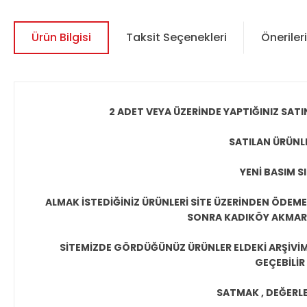
Ürün Bilgisi
Taksit Seçenekleri
Önerileri
2 ADET VEYA ÜZERİNDE YAPTIĞINIZ SATI
SATILAN ÜRÜNLE
YENİ BASIM S
ALMAK İSTEDİĞİNİZ ÜRÜNLERİ SİTE ÜZERİNDEN ÖDEM
SONRA KADIKÖY AKMAR P
SİTEMİZDE GÖRDÜĞÜNÜZ ÜRÜNLER ELDEKİ ARŞİVİMİ
GEÇEBİLİR
SATMAK , DEĞERLEN