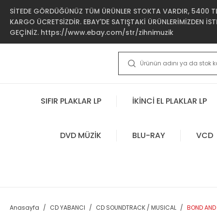
SİTEDE GÖRDÜĞÜNÜZ TÜM ÜRÜNLER STOKTA VARDIR, 5400 TL 
KARGO ÜCRETSİZDİR. EBAY'DE SATIŞTAKİ ÜRÜNLERİMİZDEN İSTE
GEÇİNİZ. https://www.ebay.com/str/zihnimuzik
SIFIR PLAKLAR LP
İKİNCİ EL PLAKLAR LP
DVD MÜZİK
BLU-RAY
VCD
Anasayfa
CD YABANCI
CD SOUNDTRACK / MUSICAL
BOND AND 