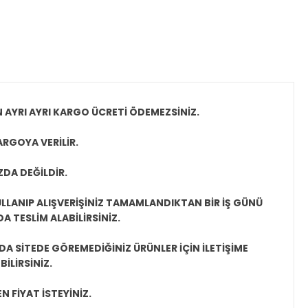
N AYRI AYRI KARGO ÜCRETİ ÖDEMEZSİNİZ.
ARGOYA VERİLİR.
ZDA DEĞİLDİR.
LLANIP ALIŞVERİŞİNİZ TAMAMLANDIKTAN BİR İŞ GÜNÜ
 TESLİM ALABİLİRSİNİZ.
A SİTEDE GÖREMEDİĞİNİZ ÜRÜNLER İÇİN İLETİŞİME
İLİRSİNİZ.
N FİYAT İSTEYİNİZ.