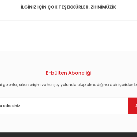
İLGİNİZ İÇİN ÇOK TEŞEKKÜRLER. ZİHNİMÜZİK
konularda yetersiz gördüğünüz noktaları öneri formunu kullanarak tarafım
E-bülten Aboneliği
i gelenler, erken erişim ve her şey yolunda olup olmadığına dair içeriden bi