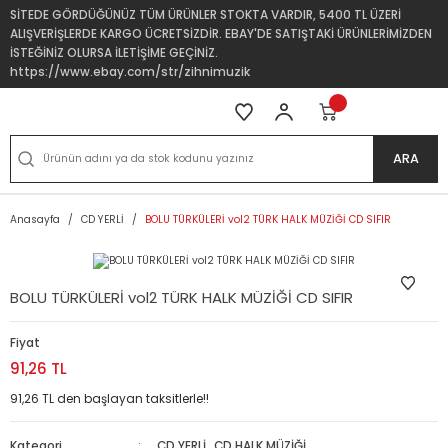
SİTEDE GÖRDÜĞÜNÜZ TÜM ÜRÜNLER STOKTA VARDIR, 5400 TL ÜZERİ
ALIŞVERİŞLERDE KARGO ÜCRETSİZDİR. EBAY'DE SATIŞTAKİ ÜRÜNLERİMİZDEN
İSTEĞİNİZ OLURSA İLETİŞİME GEÇİNİZ.
https://www.ebay.com/str/zihnimuzik
ARA
Anasayfa
CD YERLİ
BOLU TÜRKÜLERİ vol2 TÜRK HALK MÜZİĞİ CD SIFIR
BOLU TÜRKÜLERİ vol2 TÜRK HALK MÜZİĞİ CD SIFIR
Fiyat
91,26 TL
91,26 TL den başlayan taksitlerle!!
Kategori
CD YERLİ
,
CD HALK MÜZİĞİ