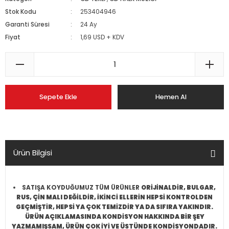
Stok Kodu
253404946
Garanti Süresi
24 Ay
Fiyat
1,69 USD + KDV
Sepete Ekle
Hemen Al
Ürün Bilgisi
SATIŞA KOYDUĞUMUZ TÜM ÜRÜNLER
ORİJİNALDİR, BULGAR,
RUS, ÇİN MALI DEĞİLDİR, İKİNCİ ELLERİN HEPSİ KONTROLDEN
GEÇMİŞTİR, HEPSİ YA ÇOK TEMİZDİR YA DA SIFIRA YAKINDIR.
ÜRÜN AÇIKLAMASINDA KONDİSYON HAKKINDA BİR ŞEY
YAZMAMIŞSAM, ÜRÜN ÇOK İYİ VE ÜSTÜNDE KONDİSYONDADIR.