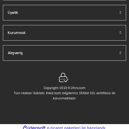
Üyelik
Gönder
Kurumsal
Alışveriş
Copyright 2023 © Zihni.com
Tüm Hakları Saklıdır. Kredi kartı bilgileriniz 256bit SSL sertifikası ile
korunmaktadır.
ideasoft
ile
e-