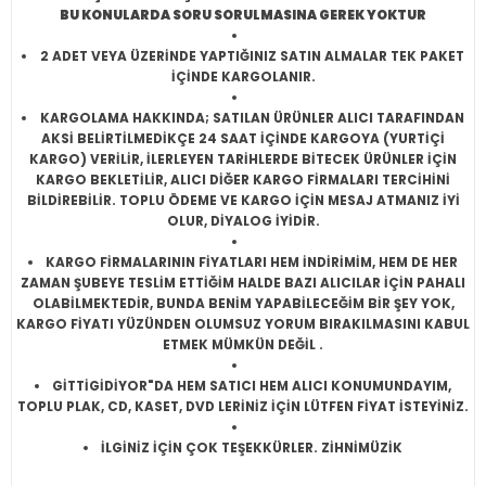
BU KONULARDA SORU SORULMASINA GEREK YOKTUR
2 ADET VEYA ÜZERİNDE YAPTIĞINIZ SATIN ALMALAR TEK PAKET
İÇİNDE KARGOLANIR.
KARGOLAMA HAKKINDA; SATILAN ÜRÜNLER ALICI TARAFINDAN
AKSİ BELİRTİLMEDİKÇE 24 SAAT İÇİNDE KARGOYA (YURTİÇİ
KARGO) VERİLİR, İLERLEYEN TARİHLERDE BİTECEK ÜRÜNLER İÇİN
KARGO BEKLETİLİR, ALICI DİĞER KARGO FİRMALARI TERCİHİNİ
BİLDİREBİLİR. TOPLU ÖDEME VE KARGO İÇİN MESAJ ATMANIZ İYİ
OLUR, DİYALOG İYİDİR.
KARGO FİRMALARININ FİYATLARI HEM İNDİRİMİM, HEM DE HER
ZAMAN ŞUBEYE TESLİM ETTİĞİM HALDE BAZI ALICILAR İÇİN PAHALI
OLABİLMEKTEDİR, BUNDA BENİM YAPABİLECEĞİM BİR ŞEY YOK,
KARGO FİYATI YÜZÜNDEN OLUMSUZ YORUM BIRAKILMASINI KABUL
ETMEK MÜMKÜN DEĞİL .
GİTTİGİDİYOR"DA HEM SATICI HEM ALICI KONUMUNDAYIM,
TOPLU PLAK, CD, KASET, DVD LERİNİZ İÇİN LÜTFEN FİYAT İSTEYİNİZ.
İLGİNİZ İÇİN ÇOK TEŞEKKÜRLER. ZİHNİMÜZİK