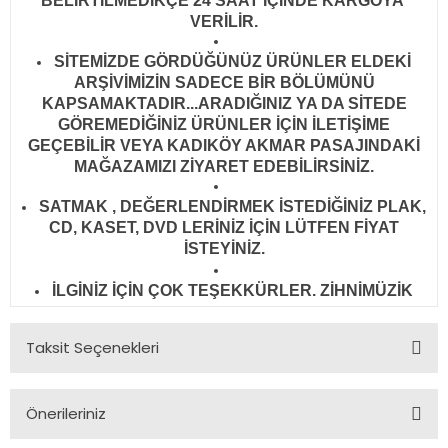
BELİRTİLMEDİKÇE 24 SAAT İÇİNDE KARGOYA
VERİLİR
.
SİTEMİZDE GÖRDÜĞÜNÜZ ÜRÜNLER ELDEKİ
ARŞİVİMİZİN SADECE BİR BÖLÜMÜNÜ
KAPSAMAKTADIR...ARADIĞINIZ YA DA SİTEDE
GÖREMEDİĞİNİZ ÜRÜNLER İÇİN İLETİŞİME
GEÇEBİLİR VEYA KADIKÖY AKMAR PASAJINDAKİ
MAĞAZAMIZI ZİYARET EDEBİLİRSİNİZ.
SATMAK , DEĞERLENDİRMEK İSTEDİĞİNİZ PLAK,
CD, KASET, DVD LERİNİZ İÇİN LÜTFEN FİYAT
İSTEYİNİZ.
İLGİNİZ İÇİN ÇOK TEŞEKKÜRLER. ZİHNİMÜZİK
Taksit Seçenekleri
Önerileriniz