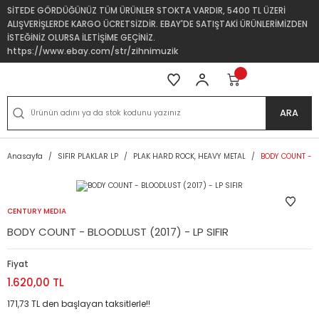
SİTEDE GÖRDÜĞÜNÜZ TÜM ÜRÜNLER STOKTA VARDIR, 5400 TL ÜZERİ
ALIŞVERİŞLERDE KARGO ÜCRETSİZDİR. EBAY'DE SATIŞTAKİ ÜRÜNLERİMİZDEN
İSTEĞİNİZ OLURSA İLETİŞİME GEÇİNİZ.
https://www.ebay.com/str/zihnimuzik
ARA
Anasayfa
SIFIR PLAKLAR LP
PLAK HARD ROCK, HEAVY METAL
BODY COUNT - BL
CENTURY MEDIA
BODY COUNT - BLOODLUST (2017) - LP SIFIR
Fiyat
1.620,00 TL
171,73 TL den başlayan taksitlerle!!