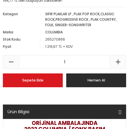
154,77 TL den başlayan taksitlerle!!
Kategori
SIFIR PLAKLAR LP
,
PLAK POP ROCK,CLASSIC
ROCK,PROGRESSIVE ROCK
,
PLAK COUNTRY,
FOLK, SINGER-SONGWRITER
Marka
COLUMBIA
Stok Kodu
265270866
Fiyat
1.216,67 TL + KDV
Sepete Ekle
Hemen Al
Ürün Bilgisi
ORİJİNAL AMBALAJINDA