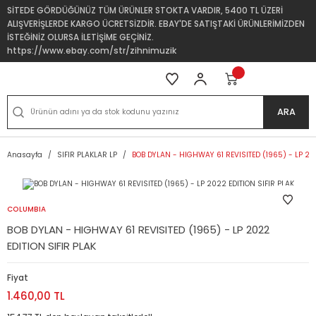
SİTEDE GÖRDÜĞÜNÜZ TÜM ÜRÜNLER STOKTA VARDIR, 5400 TL ÜZERİ
ALIŞVERİŞLERDE KARGO ÜCRETSİZDİR. EBAY'DE SATIŞTAKİ ÜRÜNLERİMİZDEN
İSTEĞİNİZ OLURSA İLETİŞİME GEÇİNİZ.
https://www.ebay.com/str/zihnimuzik
ARA
Anasayfa
SIFIR PLAKLAR LP
BOB DYLAN - HIGHWAY 61 REVISITED (1965) - LP 202
COLUMBIA
BOB DYLAN - HIGHWAY 61 REVISITED (1965) - LP 2022
EDITION SIFIR PLAK
Fiyat
1.460,00 TL