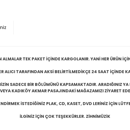
niz
N ALMALAR TEK PAKET İÇİNDE KARGOLANIR. YANİ HER ÜRÜN İÇİ
R ALICI TARAFINDAN AKSİ BELİRTİLMEDİKÇE 24 SAAT İÇİNDE K
ZİN SADECE BİR BÖLÜMÜNÜ KAPSAMAKTADIR. ARADIĞINIZ YA D
 VEYA KADIKÖY AKMAR PASAJINDAKİ MAĞAZAMIZI ZİYARET EDEB
DİRMEK İSTEDİĞİNİZ PLAK, CD, KASET, DVD LERİNİZ İÇİN LÜTFE
İLGİNİZ İÇİN ÇOK TEŞEKKÜRLER. ZİHNİMÜZİK