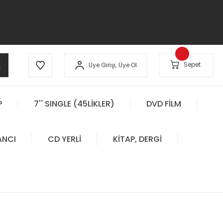
A
Sepet
Üye Girişi,
Üye Ol
P
7'' SINGLE (45LİKLER)
DVD FİLM
ANCI
CD YERLİ
KİTAP, DERGİ