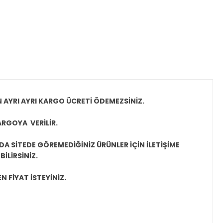
N AYRI AYRI KARGO ÜCRETİ ÖDEMEZSİNİZ.
ARGOYA VERİLİR.
A SİTEDE GÖREMEDİĞİNİZ ÜRÜNLER İÇİN İLETİŞİME
İLİRSİNİZ.
N FİYAT İSTEYİNİZ.