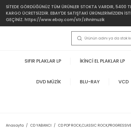
SİTEDE GÖRDÜĞÜNÜZ TÜM ÜRÜNLER STOKTA VARDIR, 5400 TL 
KARGO ÜCRETSİZDİR. EBAY'DE SATIŞTAKİ ÜRÜNLERİMİZDEN İSTE
GEÇİNİZ. https://www.ebay.com/str/zihnimuzik
SIFIR PLAKLAR LP
İKİNCİ EL PLAKLAR LP
DVD MÜZİK
BLU-RAY
VCD
Anasayfa
CD YABANCI
CD POP ROCK,CLASSIC ROCK,PROGRESSIV