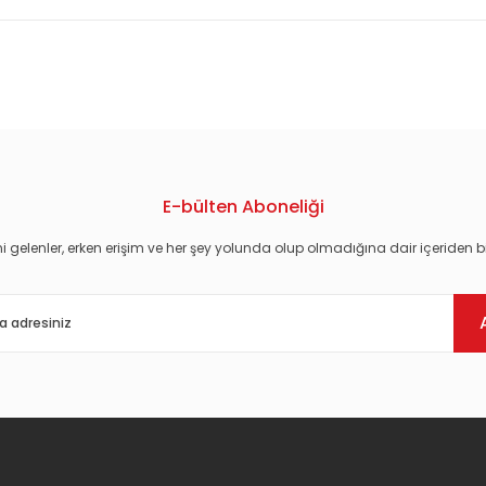
konularda yetersiz gördüğünüz noktaları öneri formunu kullanarak tarafım
E-bülten Aboneliği
i gelenler, erken erişim ve her şey yolunda olup olmadığına dair içeriden bi
Gönder