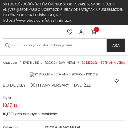
SİTEDE GÖRDÜĞÜNÜZ TÜM ÜRÜNLER STOKTA VARDIR, 5400 TL ÜZERİ
ALIŞVERİŞLERDE KARGO ÜCRETSİZDİR. EBAY'DE SATIŞTAKİ ÜRÜNLERİMİZDEN
İSTEĞİNİZ OLURSA İLETİŞİME GEÇİNİZ.
https://www.ebay.com/str/zihnimuzik
ARA
Anasayfa
DVD MÜZİK
ROCK & HEAVY METAL
BO DIDDLEY - 30TH ANNIVERSARY
BO DIDDLEY - 30TH ANNIVERSARY - DVD 2.EL
Fiyat
10,17 TL
10,17 TL den başlayan taksitlerle!!
Kategori
ROCK & HEAVY METAL