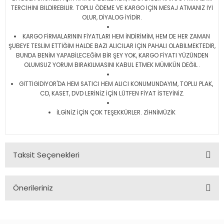
TERCİHİNİ BİLDİREBİLİR. TOPLU ÖDEME VE KARGO İÇİN MESAJ ATMANIZ İYİ
OLUR, DİYALOG İYİDİR.
KARGO FİRMALARININ FİYATLARI HEM İNDİRİMİM, HEM DE HER ZAMAN
ŞUBEYE TESLİM ETTİĞİM HALDE BAZI ALICILAR İÇİN PAHALI OLABİLMEKTEDİR,
BUNDA BENİM YAPABİLECEĞİM BİR ŞEY YOK, KARGO FİYATI YÜZÜNDEN
OLUMSUZ YORUM BIRAKILMASINI KABUL ETMEK MÜMKÜN DEĞİL .
GİTTİGİDİYOR'DA HEM SATICI HEM ALICI KONUMUNDAYIM, TOPLU PLAK,
CD, KASET, DVD LERİNİZ İÇİN LÜTFEN FİYAT İSTEYİNİZ.
İLGİNİZ İÇİN ÇOK TEŞEKKÜRLER. ZİHNİMÜZİK
Taksit Seçenekleri
Önerileriniz
Bu ürünün fiyat bilgisi, resim, ürün açıklamalarında ve diğer
konularda yetersiz gördüğünüz noktaları öneri formunu