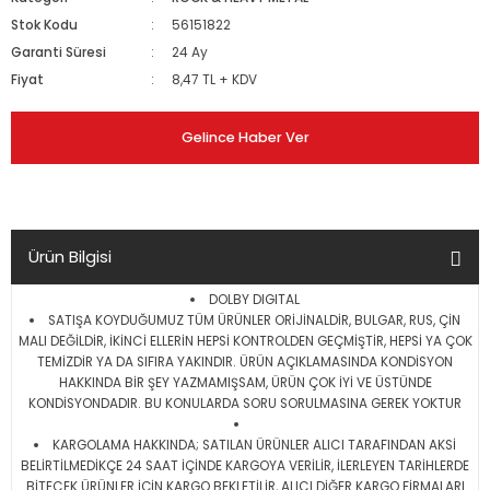
Stok Kodu
56151822
Garanti Süresi
24 Ay
Fiyat
8,47 TL + KDV
Gelince Haber Ver
Ürün Bilgisi
DOLBY DIGITAL
SATIŞA KOYDUĞUMUZ TÜM ÜRÜNLER ORİJİNALDİR, BULGAR, RUS, ÇİN
MALI DEĞİLDİR, İKİNCİ ELLERİN HEPSİ KONTROLDEN GEÇMİŞTİR, HEPSİ YA ÇOK
TEMİZDİR YA DA SIFIRA YAKINDIR. ÜRÜN AÇIKLAMASINDA KONDİSYON
HAKKINDA BİR ŞEY YAZMAMIŞSAM, ÜRÜN ÇOK İYİ VE ÜSTÜNDE
KONDİSYONDADIR. BU KONULARDA SORU SORULMASINA GEREK YOKTUR
KARGOLAMA HAKKINDA; SATILAN ÜRÜNLER ALICI TARAFINDAN AKSİ
BELİRTİLMEDİKÇE 24 SAAT İÇİNDE KARGOYA VERİLİR, İLERLEYEN TARİHLERDE
BİTECEK ÜRÜNLER İÇİN KARGO BEKLETİLİR, ALICI DİĞER KARGO FİRMALARI