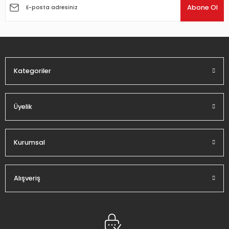
Ürün açıklamasında eksik bilgiler bulunuyor.
Abone Ol
Ürün bilgilerinde hatalar bulunuyor.
Ürün fiyatı diğer sitelerden daha pahalı.
Bu ürüne benzer farklı alternatifler olmalı.
Kategoriler
Üyelik
Gönder
Kurumsal
Alışveriş