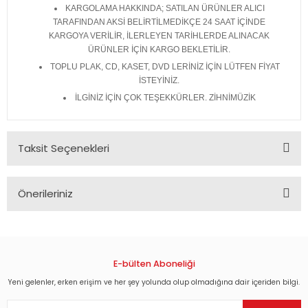
KARGOLAMA HAKKINDA; SATILAN ÜRÜNLER ALICI
TARAFINDAN AKSİ BELİRTİLMEDİKÇE 24 SAAT İÇİNDE
KARGOYA VERİLİR, İLERLEYEN TARİHLERDE ALINACAK
ÜRÜNLER İÇİN KARGO BEKLETİLİR.
TOPLU PLAK, CD, KASET, DVD LERİNİZ İÇİN LÜTFEN FİYAT
İSTEYİNİZ.
İLGİNİZ İÇİN ÇOK TEŞEKKÜRLER. ZİHNİMÜZİK
Taksit Seçenekleri
Önerileriniz
Bu ürünün fiyat bilgisi, resim, ürün açıklamalarında ve diğer
konularda yetersiz gördüğünüz noktaları öneri formunu
kullanarak tarafımıza iletebilirsiniz.
Görüş ve önerileriniz için teşekkür ederiz.
E-bülten Aboneliği
Yeni gelenler, erken erişim ve her şey yolunda olup olmadığına dair içeriden bilgi.
Ürün resmi kalitesiz, bozuk veya görüntülenemiyor.