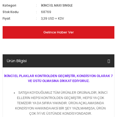
Kategori
İKİNCİ EL MAXI SINGLE
Stok Kodu
68769
Fiyat
3,39 USD + KDV
Gelince Haber Ver
Ürün Bilgisi
İKİNCİ EL PLAKLAR KONTROLDEN GEÇMİŞTİR, KONDİSYON OLARAK 7
VE ÜSTÜ OLMASINA DİKKAT EDİYORUZ.
SATIŞA KOYDUĞUMUZ TÜM ÜRÜNLER ORİJİNALDİR, İKİNCİ
ELLERİN HEPSİ KONTROLDEN GEÇMİŞTİR, HEPSİ YA ÇOK
TEMİZDİR YA DA SIFIRA YAKINDIR. ÜRÜN AÇIKLAMASINDA
KONDİSYON HAKKINDA AKSİ BİR ŞEY YAZILMAMIŞSA, ÜRÜN
ÇOK İYİ VE ÜSTÜNDE KONDİSYONDADIR.