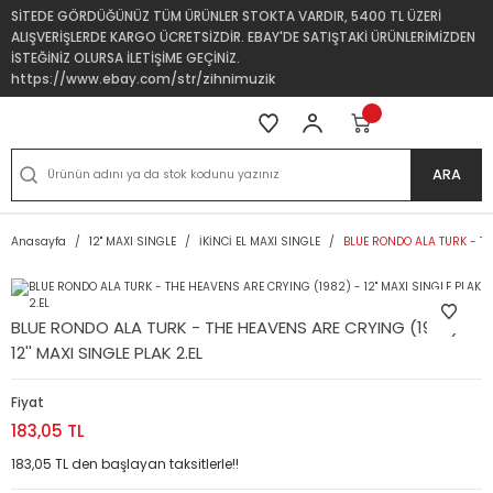
SİTEDE GÖRDÜĞÜNÜZ TÜM ÜRÜNLER STOKTA VARDIR, 5400 TL ÜZERİ
ALIŞVERİŞLERDE KARGO ÜCRETSİZDİR. EBAY'DE SATIŞTAKİ ÜRÜNLERİMİZDEN
İSTEĞİNİZ OLURSA İLETİŞİME GEÇİNİZ.
https://www.ebay.com/str/zihnimuzik
ARA
Anasayfa
12'' MAXI SINGLE
İKİNCİ EL MAXI SINGLE
BLUE RONDO ALA TURK - THE
BLUE RONDO ALA TURK - THE HEAVENS ARE CRYING (1982) -
12'' MAXI SINGLE PLAK 2.EL
Fiyat
183,05 TL
183,05 TL den başlayan taksitlerle!!