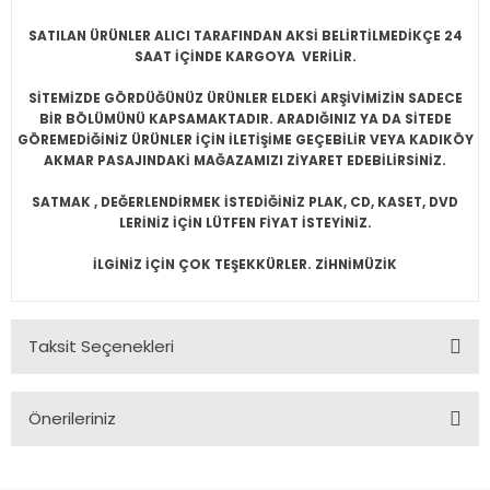
SATILAN ÜRÜNLER ALICI TARAFINDAN AKSİ BELİRTİLMEDİKÇE 24
SAAT İÇİNDE KARGOYA VERİLİR.
SİTEMİZDE GÖRDÜĞÜNÜZ ÜRÜNLER ELDEKİ ARŞİVİMİZİN SADECE
BİR BÖLÜMÜNÜ KAPSAMAKTADIR. ARADIĞINIZ YA DA SİTEDE
GÖREMEDİĞİNİZ ÜRÜNLER İÇİN İLETİŞİME GEÇEBİLİR VEYA KADIKÖY
AKMAR PASAJINDAKİ MAĞAZAMIZI ZİYARET EDEBİLİRSİNİZ.
SATMAK , DEĞERLENDİRMEK İSTEDİĞİNİZ PLAK, CD, KASET, DVD
LERİNİZ İÇİN LÜTFEN FİYAT İSTEYİNİZ.
İLGİNİZ İÇİN ÇOK TEŞEKKÜRLER. ZİHNİMÜZİK
Taksit Seçenekleri
Önerileriniz
Bu ürünün fiyat bilgisi, resim, ürün açıklamalarında ve diğer
konularda yetersiz gördüğünüz noktaları öneri formunu