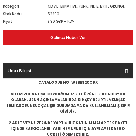
Kategori
CD ALTERNATIVE, PUNK, INDIE, BRIT, GRUNGE
Stok Kodu
52200
Fiyat
3,39 GBP + KDV
Gelince Haber Ver
Ürün Bilgisi
CATALOGUE NO: WEBB120CDX
SİTEMİZDE SATIŞA KOYDUĞUMUZ 2.EL ÜRÜNLER KONDİSYON
OLARAK, ÜRÜN AÇIKLAMALARINDA BİR ŞEY BELİRTİLMEMİŞSE
TEMİZ,SORUNSUZ ÇALIŞIR DURUMDA YA DA KULLANILMAMIŞ SIFIR
GİBİDİR.
2 ADET VEYA ÜZERİNDE YAPTIĞINIZ SATIN ALMALAR TEK PAKET
İÇİNDE KARGOLANIR. YANİ HER ÜRÜN İÇİN AYRI AYRI KARGO
ÜCRETİ ÖDEMEZSİNİZ.