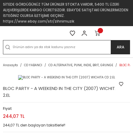
SİTEDE GÖRDÜĞÜNÜZ TÜM ÜRÜNLER STOKTA VARDIR, 5400 TL ÜZERİ
ALIŞVERİŞLERDE KARGO ÜCRETSİZDİR. EBAY'DE SATIŞTAKİ ÜRÜNLERİMİZDEN
İSTEĞİNİZ OLURSA İLETİŞİME GEÇİNİZ.
https://www.ebay.com/str/zihnimuzik
ARA
Anasayfa
CD YABANCI
CD ALTERNATIVE, PUNK, INDIE, BRIT, GRUNGE
BLOC PAR
BLOC PARTY - A WEEKEND IN THE CITY (2007) WICHITA CD
2.EL
Fiyat
244,07 TL
244,07 TL den başlayan taksitlerle!!