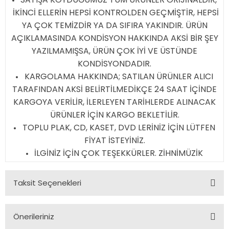
İKİNCİ ELLERİN HEPSİ KONTROLDEN GEÇMİŞTİR, HEPSİ
YA ÇOK TEMİZDİR YA DA SIFIRA YAKINDIR. ÜRÜN
AÇIKLAMASINDA KONDİSYON HAKKINDA AKSİ BİR ŞEY
YAZILMAMIŞSA, ÜRÜN ÇOK İYİ VE ÜSTÜNDE
KONDİSYONDADIR.
KARGOLAMA HAKKINDA; SATILAN ÜRÜNLER ALICI
TARAFINDAN AKSİ BELİRTİLMEDİKÇE 24 SAAT İÇİNDE
KARGOYA VERİLİR, İLERLEYEN TARİHLERDE ALINACAK
ÜRÜNLER İÇİN KARGO BEKLETİLİR.
TOPLU PLAK, CD, KASET, DVD LERİNİZ İÇİN LÜTFEN
FİYAT İSTEYİNİZ.
İLGİNİZ İÇİN ÇOK TEŞEKKÜRLER. ZİHNİMÜZİK
Taksit Seçenekleri
Önerileriniz