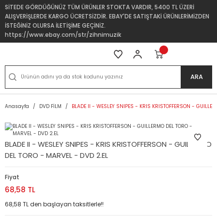
SİTEDE GÖRDÜĞÜNÜZ TÜM ÜRÜNLER STOKTA VARDIR, 5400 TL ÜZERİ
ALIŞVERİŞLERDE KARGO ÜCRETSİZDİR. EBAY'DE SATIŞTAKİ ÜRÜNLERİMİZDEN
İSTEĞİNİZ OLURSA İLETİŞİME GEÇİNİZ.
https://www.ebay.com/str/zihnimuzik
ARA
Anasayfa
DVD FİLM
BLADE II - WESLEY SNIPES - KRIS KRISTOFFERSON - GUILLER
BLADE II - WESLEY SNIPES - KRIS KRISTOFFERSON - GUILLERMO
DEL TORO - MARVEL - DVD 2.EL
Fiyat
68,58 TL
68,58 TL den başlayan taksitlerle!!