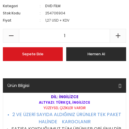
Kategori
DVD FİLM
Stok Kodu
254706904
Fiyat
1,27 USD + KDV
Sepete Ekle
Hemen Al
Ürün Bilgisi
DİL: İNGİLİZCE
ALTYAZI: TÜRKÇE, İNGİLİZCE
YÜZEYSEL ÇİZİKLER VARDIR
2 VE ÜZERİ SAYIDA ALDIĞINIZ ÜRÜNLER TEK PAKET
HALİNDE KARGOLANIR
SATIŞA KOYDUĞUMUZ TÜM ÜRÜNLER ORİJİNALDİR,