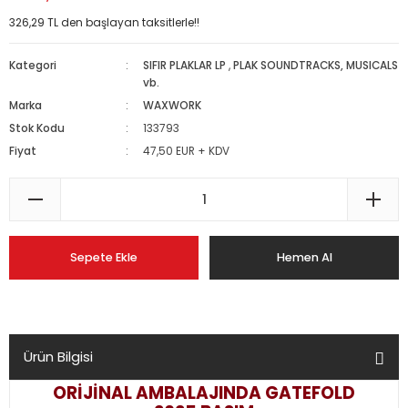
326,29 TL den başlayan taksitlerle!!
Kategori
SIFIR PLAKLAR LP
,
PLAK SOUNDTRACKS, MUSICALS
vb.
Marka
WAXWORK
Stok Kodu
133793
Fiyat
47,50 EUR + KDV
Sepete Ekle
Hemen Al
Ürün Bilgisi
ORİJİNAL AMBALAJINDA GATEFOLD