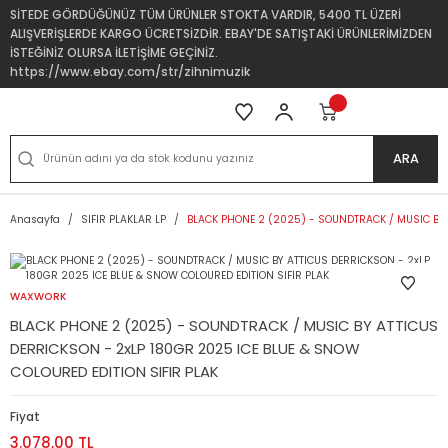
SİTEDE GÖRDÜĞÜNÜZ TÜM ÜRÜNLER STOKTA VARDIR, 5400 TL ÜZERİ
ALIŞVERİŞLERDE KARGO ÜCRETSİZDİR. EBAY'DE SATIŞTAKİ ÜRÜNLERİMİZDEN
İSTEĞİNİZ OLURSA İLETİŞİME GEÇİNİZ.
https://www.ebay.com/str/zihnimuzik
ARA
Anasayfa
SIFIR PLAKLAR LP
BLACK PHONE 2 (2025) - SOUNDTRACK / MUSIC BY 
WAXWORK
BLACK PHONE 2 (2025) - SOUNDTRACK / MUSIC BY ATTICUS
DERRICKSON - 2xLP 180GR 2025 ICE BLUE & SNOW
COLOURED EDITION SIFIR PLAK
Fiyat
3.078,00 TL