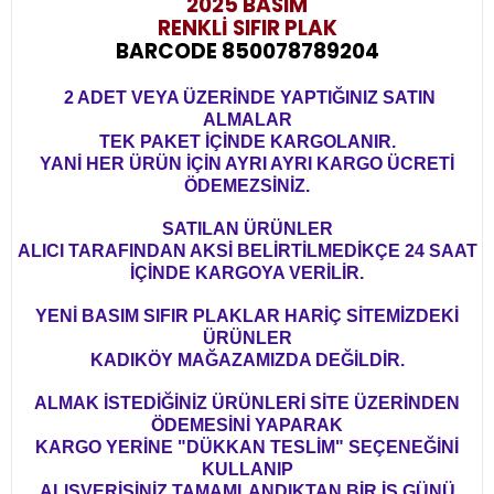
2025 BASIM
RENKLİ SIFIR PLAK
BARCODE 850078789204
2 ADET VEYA ÜZERİNDE YAPTIĞINIZ SATIN
ALMALAR
TEK PAKET İÇİNDE KARGOLANIR.
YANİ HER ÜRÜN İÇİN AYRI AYRI KARGO ÜCRETİ
ÖDEMEZSİNİZ.
SATILAN ÜRÜNLER
ALICI TARAFINDAN AKSİ BELİRTİLMEDİKÇE 24 SAAT
İÇİNDE KARGOYA VERİLİR.
YENİ BASIM SIFIR PLAKLAR HARİÇ SİTEMİZDEKİ
ÜRÜNLER
KADIKÖY MAĞAZAMIZDA DEĞİLDİR.
ALMAK İSTEDİĞİNİZ ÜRÜNLERİ SİTE ÜZERİNDEN
ÖDEMESİNİ YAPARAK
KARGO YERİNE "DÜKKAN TESLİM" SEÇENEĞİNİ
KULLANIP
ALIŞVERİŞİNİZ TAMAMLANDIKTAN BİR İŞ GÜNÜ