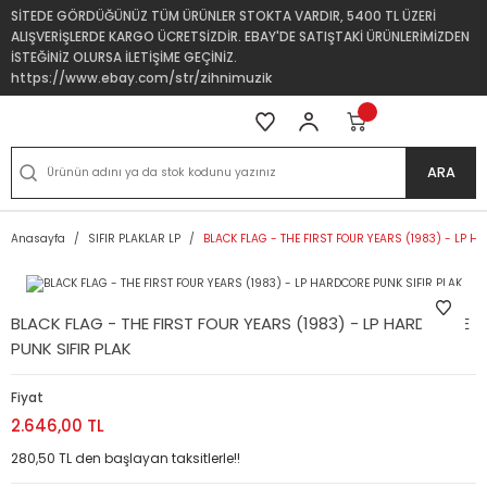
SİTEDE GÖRDÜĞÜNÜZ TÜM ÜRÜNLER STOKTA VARDIR, 5400 TL ÜZERİ
ALIŞVERİŞLERDE KARGO ÜCRETSİZDİR. EBAY'DE SATIŞTAKİ ÜRÜNLERİMİZDEN
İSTEĞİNİZ OLURSA İLETİŞİME GEÇİNİZ.
https://www.ebay.com/str/zihnimuzik
ARA
Anasayfa
SIFIR PLAKLAR LP
BLACK FLAG - THE FIRST FOUR YEARS (1983) - LP H
BLACK FLAG - THE FIRST FOUR YEARS (1983) - LP HARDCORE
PUNK SIFIR PLAK
Fiyat
2.646,00 TL
280,50 TL den başlayan taksitlerle!!