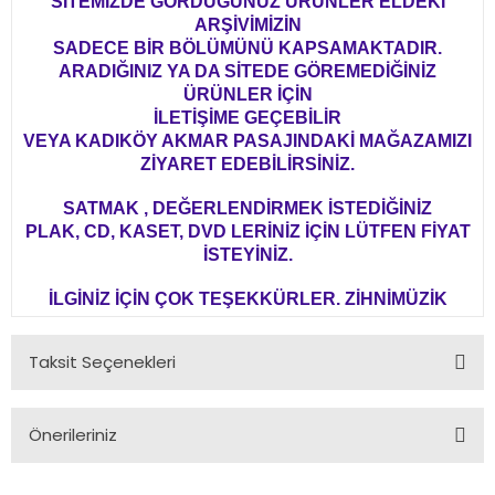
SİTEMİZDE GÖRDÜĞÜNÜZ ÜRÜNLER ELDEKİ
ARŞİVİMİZİN
SADECE BİR BÖLÜMÜNÜ KAPSAMAKTADIR.
ARADIĞINIZ YA DA SİTEDE GÖREMEDİĞİNİZ
ÜRÜNLER İÇİN
İLETİŞİME GEÇEBİLİR
VEYA KADIKÖY AKMAR PASAJINDAKİ MAĞAZAMIZI
ZİYARET EDEBİLİRSİNİZ.
SATMAK , DEĞERLENDİRMEK İSTEDİĞİNİZ
PLAK, CD, KASET, DVD LERİNİZ İÇİN LÜTFEN FİYAT
İSTEYİNİZ.
İLGİNİZ İÇİN ÇOK TEŞEKKÜRLER. ZİHNİMÜZİK
Taksit Seçenekleri
Önerileriniz
Bu ürünün fiyat bilgisi, resim, ürün açıklamalarında ve diğer