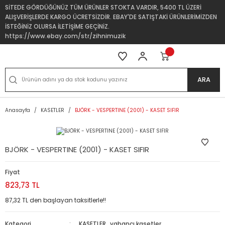
SİTEDE GÖRDÜĞÜNÜZ TÜM ÜRÜNLER STOKTA VARDIR, 5400 TL ÜZERİ
ALIŞVERİŞLERDE KARGO ÜCRETSİZDİR. EBAY'DE SATIŞTAKİ ÜRÜNLERİMİZDEN
İSTEĞİNİZ OLURSA İLETİŞİME GEÇİNİZ.
https://www.ebay.com/str/zihnimuzik
ARA
Anasayfa
KASETLER
BJÖRK - VESPERTINE (2001) - KASET SIFIR
BJÖRK - VESPERTINE (2001) - KASET SIFIR
Fiyat
823,73 TL
87,32 TL den başlayan taksitlerle!!
Kategori
KASETLER
,
yabancı kasetler