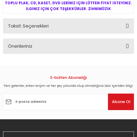
TOPLU PLAK, CD, KASET, DVD LERİNİZ İÇİN LÜTFEN FİYAT İSTEYİNİZ.
İLGİNİZ İÇİN ÇOK TEŞEKKÜRLER. ZİHNİMÜZİK
Taksit Seçenekleri
Önerileriniz
Bu ürünün fiyat bilgisi, resim, ürün açıklamalarında ve diğer
konularda yetersiz gördüğünüz noktaları öneri formunu
kullanarak tarafımıza iletebilirsiniz.
Görüş ve önerileriniz için teşekkür ederiz.
E-bülten Aboneliği
Yeni gelenler, erken erişim ve her şey yolunda olup olmadığına dair içeriden bilgi.
Ürün resmi kalitesiz, bozuk veya görüntülenemiyor.
Ürün açıklamasında eksik bilgiler bulunuyor.
Abone Ol
Ürün bilgilerinde hatalar bulunuyor.
Ürün fiyatı diğer sitelerden daha pahalı.
Bu ürüne benzer farklı alternatifler olmalı.