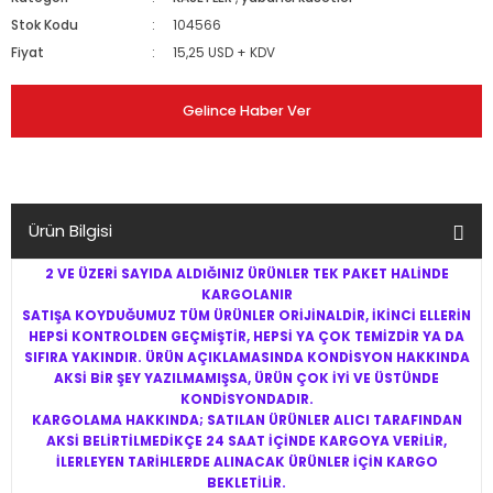
Stok Kodu
104566
Fiyat
15,25 USD + KDV
Gelince Haber Ver
Ürün Bilgisi
2 VE ÜZERİ SAYIDA ALDIĞINIZ ÜRÜNLER TEK PAKET HALİNDE
KARGOLANIR
SATIŞA KOYDUĞUMUZ TÜM ÜRÜNLER ORİJİNALDİR, İKİNCİ ELLERİN
HEPSİ KONTROLDEN GEÇMİŞTİR, HEPSİ YA ÇOK TEMİZDİR YA DA
SIFIRA YAKINDIR. ÜRÜN AÇIKLAMASINDA KONDİSYON HAKKINDA
AKSİ BİR ŞEY YAZILMAMIŞSA, ÜRÜN ÇOK İYİ VE ÜSTÜNDE
KONDİSYONDADIR.
KARGOLAMA HAKKINDA; SATILAN ÜRÜNLER ALICI TARAFINDAN
AKSİ BELİRTİLMEDİKÇE 24 SAAT İÇİNDE KARGOYA VERİLİR,
İLERLEYEN TARİHLERDE ALINACAK ÜRÜNLER İÇİN KARGO
BEKLETİLİR.