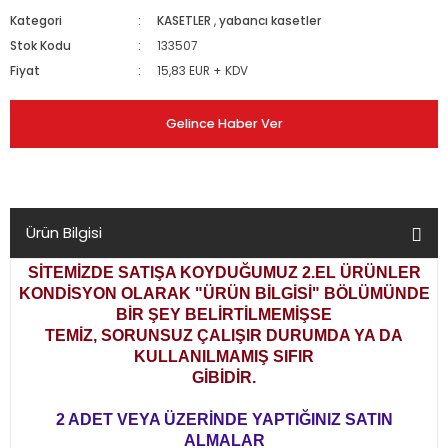
Kategori
KASETLER
,
yabancı kasetler
Stok Kodu
133507
Fiyat
15,83 EUR + KDV
Gelince Haber Ver
Ürün Bilgisi
SİTEMİZDE SATIŞA KOYDUĞUMUZ 2.EL ÜRÜNLER
KONDİSYON OLARAK
"ÜRÜN BİLGİSİ" BÖLÜMÜNDE
BİR ŞEY BELİRTİLMEMİŞSE
TEMİZ, SORUNSUZ ÇALIŞIR DURUMDA YA DA
KULLANILMAMIŞ SIFIR
GİBİDİR.
2 ADET VEYA ÜZERİNDE YAPTIĞINIZ SATIN
ALMALAR