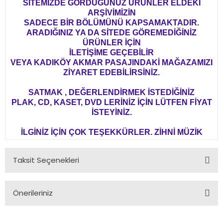
SİTEMİZDE GÖRDÜĞÜNÜZ ÜRÜNLER ELDEKİ
ARŞİVİMİZİN
SADECE BİR BÖLÜMÜNÜ KAPSAMAKTADIR.
ARADIĞINIZ YA DA SİTEDE GÖREMEDİĞİNİZ
ÜRÜNLER İÇİN
İLETİŞİME GEÇEBİLİR
VEYA KADIKÖY AKMAR PASAJINDAKİ MAĞAZAMIZI
ZİYARET EDEBİLİRSİNİZ.
SATMAK , DEĞERLENDİRMEK İSTEDİĞİNİZ
PLAK, CD, KASET, DVD LERİNİZ İÇİN LÜTFEN FİYAT
İSTEYİNİZ.
İLGİNİZ İÇİN ÇOK TEŞEKKÜRLER. ZİHNİ MÜZİK
Taksit Seçenekleri
Önerileriniz
Bu ürünün fiyat bilgisi, resim, ürün açıklamalarında ve diğer
konularda yetersiz gördüğünüz noktaları öneri formunu