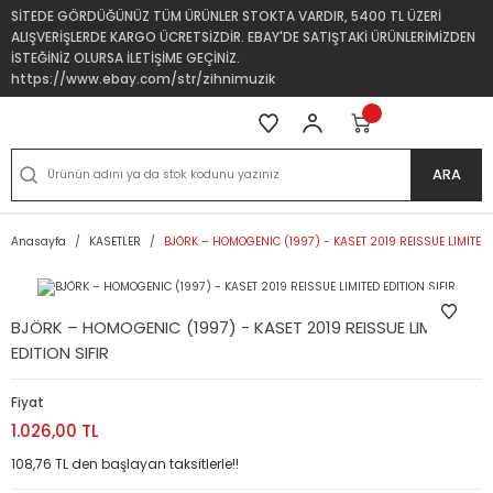
SİTEDE GÖRDÜĞÜNÜZ TÜM ÜRÜNLER STOKTA VARDIR, 5400 TL ÜZERİ
ALIŞVERİŞLERDE KARGO ÜCRETSİZDİR. EBAY'DE SATIŞTAKİ ÜRÜNLERİMİZDEN
İSTEĞİNİZ OLURSA İLETİŞİME GEÇİNİZ.
https://www.ebay.com/str/zihnimuzik
ARA
Anasayfa
KASETLER
BJÖRK – HOMOGENIC (1997) - KASET 2019 REISSUE LIMITED E
BJÖRK – HOMOGENIC (1997) - KASET 2019 REISSUE LIMITED
EDITION SIFIR
Fiyat
1.026,00 TL
108,76 TL den başlayan taksitlerle!!