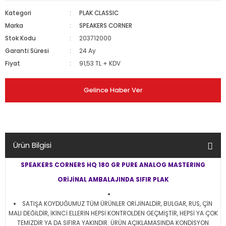
Kategori
PLAK CLASSIC
Marka
SPEAKERS CORNER
Stok Kodu
203712000
Garanti Süresi
24 Ay
Fiyat
91,53 TL + KDV
Gelince Haber Ver
Ürün Bilgisi
SPEAKERS CORNERS HQ 180 GR PURE ANALOG MASTERING
ORİJİNAL AMBALAJINDA SIFIR PLAK
SATIŞA KOYDUĞUMUZ TÜM ÜRÜNLER ORİJİNALDİR, BULGAR, RUS, ÇİN
MALI DEĞİLDİR, İKİNCİ ELLERİN HEPSİ KONTROLDEN GEÇMİŞTİR, HEPSİ YA ÇOK
TEMİZDİR YA DA SIFIRA YAKINDIR. ÜRÜN AÇIKLAMASINDA KONDİSYON