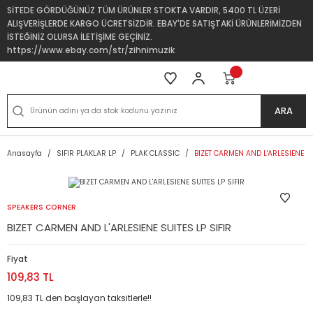
SİTEDE GÖRDÜĞÜNÜZ TÜM ÜRÜNLER STOKTA VARDIR, 5400 TL ÜZERİ
ALIŞVERİŞLERDE KARGO ÜCRETSİZDİR. EBAY'DE SATIŞTAKİ ÜRÜNLERİMİZDEN
İSTEĞİNİZ OLURSA İLETİŞİME GEÇİNİZ.
https://www.ebay.com/str/zihnimuzik
ARA
Anasayfa
SIFIR PLAKLAR LP
PLAK CLASSIC
BIZET CARMEN AND L'ARLESIENE SU
SPEAKERS CORNER
BIZET CARMEN AND L'ARLESIENE SUITES LP SIFIR
Fiyat
109,83 TL
109,83 TL den başlayan taksitlerle!!