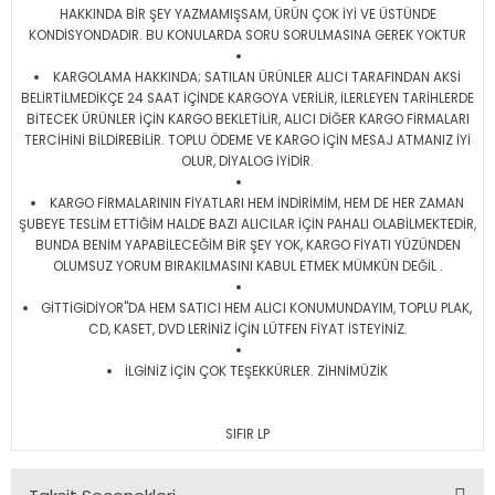
HAKKINDA BİR ŞEY YAZMAMIŞSAM, ÜRÜN ÇOK İYİ VE ÜSTÜNDE
KONDİSYONDADIR. BU KONULARDA SORU SORULMASINA GEREK YOKTUR
KARGOLAMA HAKKINDA; SATILAN ÜRÜNLER ALICI TARAFINDAN AKSİ
BELİRTİLMEDİKÇE 24 SAAT İÇİNDE KARGOYA VERİLİR, İLERLEYEN TARİHLERDE
BİTECEK ÜRÜNLER İÇİN KARGO BEKLETİLİR, ALICI DİĞER KARGO FİRMALARI
TERCİHİNİ BİLDİREBİLİR. TOPLU ÖDEME VE KARGO İÇİN MESAJ ATMANIZ İYİ
OLUR, DİYALOG İYİDİR.
KARGO FİRMALARININ FİYATLARI HEM İNDİRİMİM, HEM DE HER ZAMAN
ŞUBEYE TESLİM ETTİĞİM HALDE BAZI ALICILAR İÇİN PAHALI OLABİLMEKTEDİR,
BUNDA BENİM YAPABİLECEĞİM BİR ŞEY YOK, KARGO FİYATI YÜZÜNDEN
OLUMSUZ YORUM BIRAKILMASINI KABUL ETMEK MÜMKÜN DEĞİL .
GİTTİGİDİYOR"DA HEM SATICI HEM ALICI KONUMUNDAYIM, TOPLU PLAK,
CD, KASET, DVD LERİNİZ İÇİN LÜTFEN FİYAT İSTEYİNİZ.
İLGİNİZ İÇİN ÇOK TEŞEKKÜRLER. ZİHNİMÜZİK
SIFIR LP