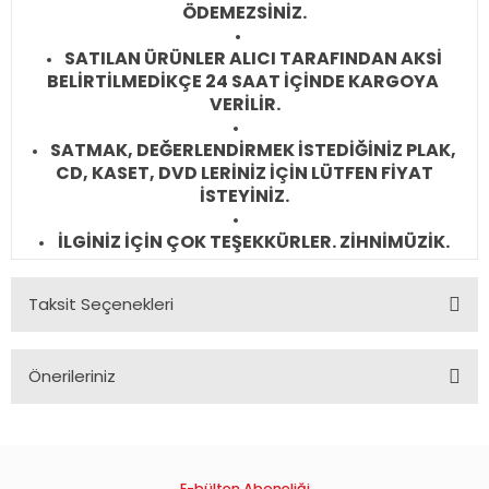
ÖDEMEZSİNİZ.
SATILAN ÜRÜNLER ALICI TARAFINDAN AKSİ
BELİRTİLMEDİKÇE 24 SAAT İÇİNDE KARGOYA
VERİLİR.
SATMAK, DEĞERLENDİRMEK İSTEDİĞİNİZ PLAK,
CD, KASET, DVD LERİNİZ İÇİN LÜTFEN FİYAT
İSTEYİNİZ.
İLGİNİZ İÇİN ÇOK TEŞEKKÜRLER. ZİHNİMÜZİK.
Taksit Seçenekleri
Önerileriniz
Bu ürünün fiyat bilgisi, resim, ürün açıklamalarında ve diğer
konularda yetersiz gördüğünüz noktaları öneri formunu
kullanarak tarafımıza iletebilirsiniz.
Görüş ve önerileriniz için teşekkür ederiz.
E-bülten Aboneliği