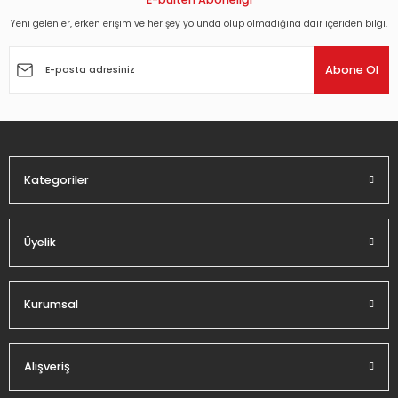
Yeni gelenler, erken erişim ve her şey yolunda olup olmadığına dair içeriden bilgi.
Ürün resmi kalitesiz, bozuk veya görüntülenemiyor.
Ürün açıklamasında eksik bilgiler bulunuyor.
Abone Ol
Ürün bilgilerinde hatalar bulunuyor.
Ürün fiyatı diğer sitelerden daha pahalı.
Bu ürüne benzer farklı alternatifler olmalı.
Kategoriler
Üyelik
Gönder
Kurumsal
Alışveriş