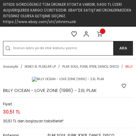
SİTEDE GÖRDÜĞÜNÜZ TÜM ÜRÜNLER STOKTA VARDIR, 5400 TL ÜZERİ
ALIŞVERİŞLERDE KARGO ÜCRETSİZDİR. EBAY'DE SATIŞTAKİ ÜRÜNLERİMİZDEN
İSTEĞİNİZ OLURSA İLETİŞİME GEÇİNİZ.
https://www.ebay.com/str/zihnimuzik
ARA
Anasayfa
İKİNCİ EL PLAKLAR LP
PLAK SOUL, FUNK, R'N'B, DANCE, DISCO
BILLY 
BILLY OCEAN - LOVE ZONE (1986) - 2.EL PLAK
Fiyat
30,51 TL
30,51 TL den başlayan taksitlerle!!
Kategori
PLAK SOUL, FUNK, R'N'B, DANCE, DISCO