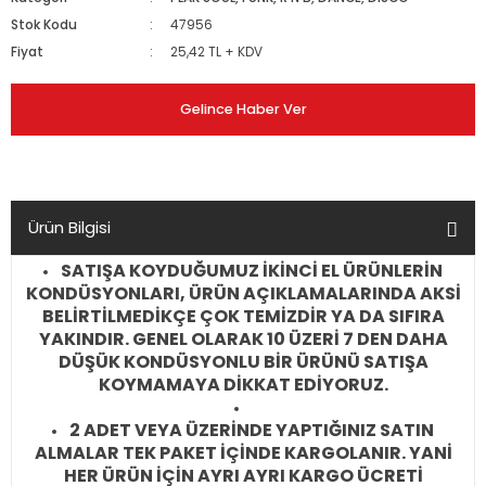
Stok Kodu
47956
Fiyat
25,42 TL + KDV
Gelince Haber Ver
Ürün Bilgisi
SATIŞA KOYDUĞUMUZ İKİNCİ EL ÜRÜNLERİN
KONDÜSYONLARI, ÜRÜN AÇIKLAMALARINDA AKSİ
BELİRTİLMEDİKÇE ÇOK TEMİZDİR YA DA SIFIRA
YAKINDIR. GENEL OLARAK 10 ÜZERİ 7 DEN DAHA
DÜŞÜK KONDÜSYONLU BİR ÜRÜNÜ SATIŞA
KOYMAMAYA DİKKAT EDİYORUZ.
2 ADET VEYA ÜZERİNDE YAPTIĞINIZ SATIN
ALMALAR TEK PAKET İÇİNDE KARGOLANIR. YANİ
HER ÜRÜN İÇİN AYRI AYRI KARGO ÜCRETİ