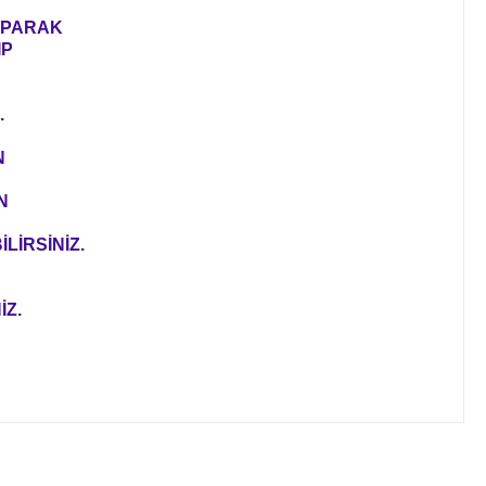
YAPARAK
IP
.
N
N
LİRSİNİZ.
İZ.
ıza iletebilirsiniz.