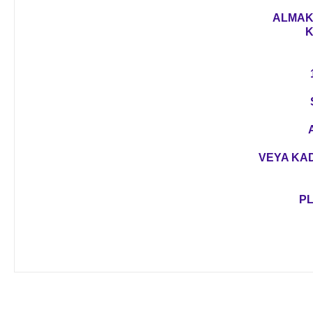
ALMAK 
K
VEYA KAD
PL
Bu ürünün fiyat bilgisi, resim, ürün açıklamalarında ve diğer 