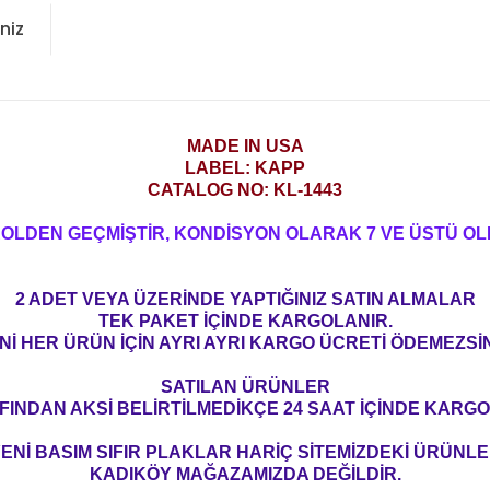
niz
MADE IN USA
LABEL: KAPP
CATALOG NO: KL-1443
ROLDEN GEÇMİŞTİR, KONDİSYON OLARAK 7 VE ÜSTÜ OL
2 ADET VEYA ÜZERİNDE YAPTIĞINIZ SATIN ALMALAR
TEK PAKET İÇİNDE KARGOLANIR.
Nİ HER ÜRÜN İÇİN AYRI AYRI KARGO ÜCRETİ ÖDEMEZSİN
SATILAN ÜRÜNLER
FINDAN AKSİ BELİRTİLMEDİKÇE 24 SAAT İÇİNDE KARGO
ENİ BASIM SIFIR PLAKLAR HARİÇ SİTEMİZDEKİ ÜRÜNL
KADIKÖY MAĞAZAMIZDA DEĞİLDİR.