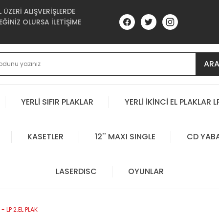
ÜZERİ ALIŞVERİŞLERDE
ĞİNİZ OLURSA İLETİŞİME
AR
YERLİ SIFIR PLAKLAR
YERLİ İKİNCİ EL PLAKLAR L
KASETLER
12'' MAXI SINGLE
CD YAB
LASERDISC
OYUNLAR
- LP 2.EL PLAK