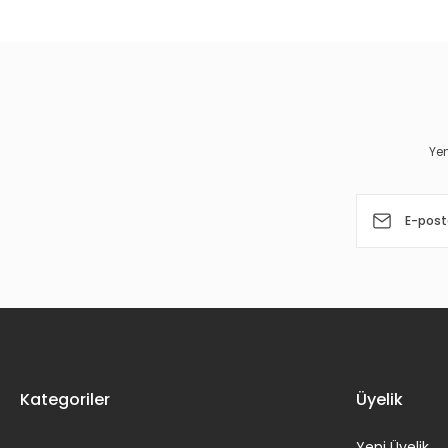
Görüş ve önerileriniz için teşekkür ederiz.
Ürün resmi kalitesiz, bozuk veya görüntülenemiyor.
Ürün açıklamasında eksik bilgiler bulunuyor.
Ürün bilgilerinde hatalar bulunuyor.
Yen
Ürün fiyatı diğer sitelerden daha pahalı.
Bu ürüne benzer farklı alternatifler olmalı.
Kategoriler
Üyelik
Yeni Üyelik