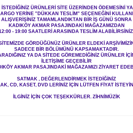
İSTEDİĞİNİZ ÜRÜNLERİ SİTE ÜZERİNDEN ÖDEMESİNİ 
ARGO YERİNE "DÜKKAN TESLİM" SEÇENEĞİNİ KULLAN
ALIŞVERİŞİNİZ TAMAMLANDIKTAN BİR İŞ GÜNÜ SONRA
KADIKÖY AKMAR PASAJINDAKİ MAĞAZAMIZDAN
12:00 - 19:00 SAATLERİ ARASINDA TESLİM ALABİLİRSİNİZ
SİTEMİZDE GÖRDÜĞÜNÜZ ÜRÜNLER ELDEKİ ARŞİVİMİZİ
SADECE BİR BÖLÜMÜNÜ KAPSAMAKTADIR.
ARADIĞINIZ YA DA SİTEDE GÖREMEDİĞİNİZ ÜRÜNLER İÇİ
İLETİŞİME GEÇEBİLİR
IKÖY AKMAR PASAJINDAKİ MAĞAZAMIZI ZİYARET EDEBİ
SATMAK , DEĞERLENDİRMEK İSTEDİĞİNİZ
AK, CD, KASET, DVD LERİNİZ İÇİN LÜTFEN FİYAT İSTEYİN
İLGİNİZ İÇİN ÇOK TEŞEKKÜRLER. ZİHNİMÜZİK
konularda yetersiz gördüğünüz noktaları öneri formunu kullanarak tarafım