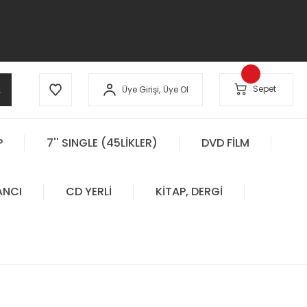
A
Sepet
Üye Girişi,
Üye Ol
P
7'' SINGLE (45LİKLER)
DVD FİLM
ANCI
CD YERLİ
KİTAP, DERGİ