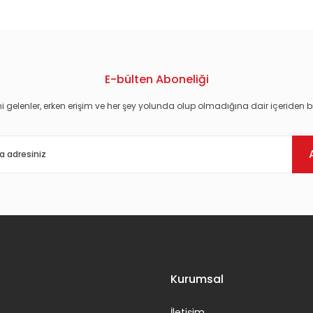
E-bülten Aboneliği
i gelenler, erken erişim ve her şey yolunda olup olmadığına dair içeriden bi
Gönder
Kurumsal
İletişim