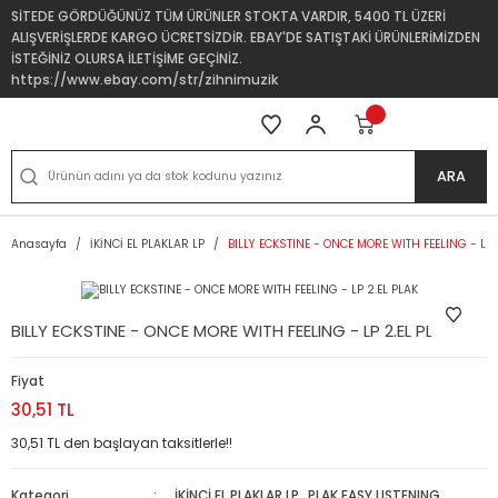
SİTEDE GÖRDÜĞÜNÜZ TÜM ÜRÜNLER STOKTA VARDIR, 5400 TL ÜZERİ
ALIŞVERİŞLERDE KARGO ÜCRETSİZDİR. EBAY'DE SATIŞTAKİ ÜRÜNLERİMİZDEN
İSTEĞİNİZ OLURSA İLETİŞİME GEÇİNİZ.
https://www.ebay.com/str/zihnimuzik
ARA
Anasayfa
İKİNCİ EL PLAKLAR LP
BILLY ECKSTINE - ONCE MORE WITH FEELING - LP 
BILLY ECKSTINE - ONCE MORE WITH FEELING - LP 2.EL PLAK
Fiyat
30,51 TL
30,51 TL den başlayan taksitlerle!!
Kategori
İKİNCİ EL PLAKLAR LP
,
PLAK EASY LISTENING,