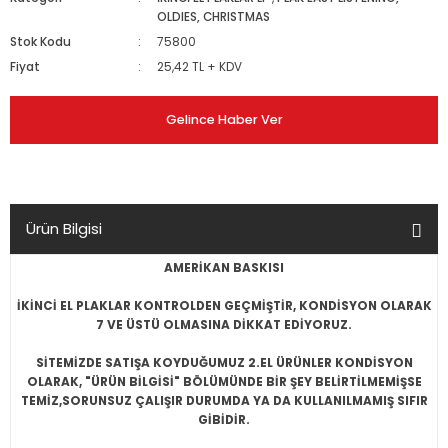
OLDIES, CHRISTMAS
Stok Kodu
75800
Fiyat
25,42 TL + KDV
Gelince Haber Ver
Ürün Bilgisi
AMERİKAN BASKISI
İKİNCİ EL PLAKLAR KONTROLDEN GEÇMİŞTİR, KONDİSYON OLARAK
7 VE ÜSTÜ OLMASINA DİKKAT EDİYORUZ.
SİTEMİZDE SATIŞA KOYDUĞUMUZ 2.EL ÜRÜNLER KONDİSYON
OLARAK, "ÜRÜN BİLGİSİ" BÖLÜMÜNDE BİR ŞEY BELİRTİLMEMİŞSE
TEMİZ,SORUNSUZ ÇALIŞIR DURUMDA YA DA KULLANILMAMIŞ SIFIR
GİBİDİR.