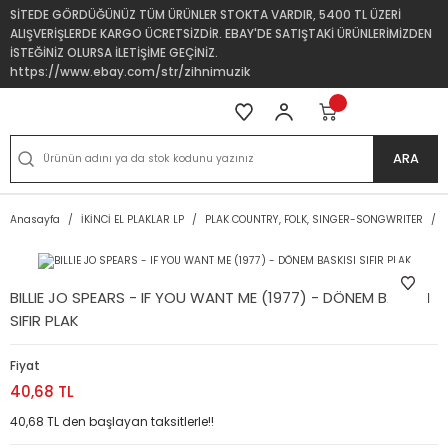
SİTEDE GÖRDÜĞÜNÜZ TÜM ÜRÜNLER STOKTA VARDIR, 5400 TL ÜZERİ
ALIŞVERİŞLERDE KARGO ÜCRETSİZDİR. EBAY'DE SATIŞTAKİ ÜRÜNLERİMİZDEN
İSTEĞİNİZ OLURSA İLETİŞİME GEÇİNİZ.
https://www.ebay.com/str/zihnimuzik
ARA
Anasayfa
İKİNCİ EL PLAKLAR LP
PLAK COUNTRY, FOLK, SINGER-SONGWRITER
BILLIE JO SPEARS - IF YOU WANT ME (1977) - DÖNEM BASKISI
SIFIR PLAK
Fiyat
40,68 TL
40,68 TL den başlayan taksitlerle!!