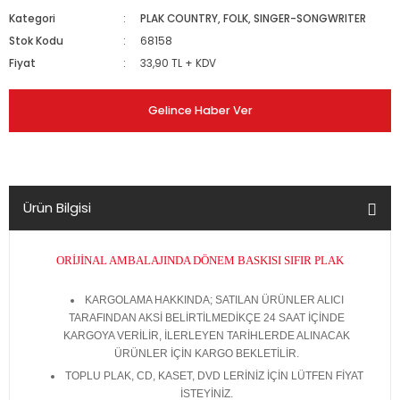
Kategori
PLAK COUNTRY, FOLK, SINGER-SONGWRITER
Stok Kodu
68158
Fiyat
33,90 TL + KDV
Gelince Haber Ver
Ürün Bilgisi
ORİJİNAL AMBALAJINDA DÖNEM BASKISI SIFIR PLAK
KARGOLAMA HAKKINDA; SATILAN ÜRÜNLER ALICI
TARAFINDAN AKSİ BELİRTİLMEDİKÇE 24 SAAT İÇİNDE
KARGOYA VERİLİR, İLERLEYEN TARİHLERDE ALINACAK
ÜRÜNLER İÇİN KARGO BEKLETİLİR.
TOPLU PLAK, CD, KASET, DVD LERİNİZ İÇİN LÜTFEN FİYAT
İSTEYİNİZ.