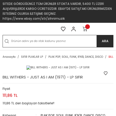
SİTEDE GÖRDÜĞÜNÜZ TÜM ÜRÜNLER STOKTA VARDIR, 5400 TL ÜZERİ
ALIŞVERİŞLERDE KARGO ÜCRETSİZDİR. EBAY'DE SATIŞTAKİ ÜRÜNLERİMİZDEN
İSTEĞİNİZ OLURSA İLETİŞİME GEÇİNİZ.
https://www.ebay.com/str/zihnimuzik
ARA
Anasayfa
SIFIR PLAKLAR LP
PLAK POP, SOUL, FUNK, R'N'B, DANCE, DISCO
BILL 
BILL WITHERS - JUST AS I AM (1971) - LP SIFIR
Fiyat
111,86 TL
111,86 TL den başlayan taksitlerle!!
Kategori
PLAK POP, SOUL, FUNK, R'N'B, DANCE, DISCO