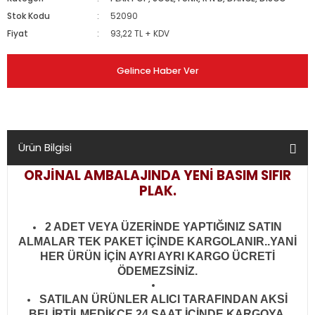
Stok Kodu
52090
Fiyat
93,22 TL + KDV
Gelince Haber Ver
Ürün Bilgisi
ORJİNAL AMBALAJINDA YENİ BASIM SIFIR
PLAK.
2 ADET VEYA ÜZERİNDE YAPTIĞINIZ SATIN
ALMALAR TEK PAKET İÇİNDE KARGOLANIR..YANİ
HER ÜRÜN İÇİN AYRI AYRI KARGO ÜCRETİ
ÖDEMEZSİNİZ.
SATILAN ÜRÜNLER ALICI TARAFINDAN AKSİ
BELİRTİLMEDİKÇE 24 SAAT İÇİNDE KARGOYA