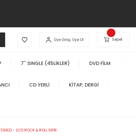
A
Sepet
Üye Girişi,
Üye Ol
P
7'' SINGLE (45LİKLER)
DVD FİLM
ANCI
CD YERLİ
KİTAP, DERGİ
(1992) - 2CD ROCK & ROLL SIFIR