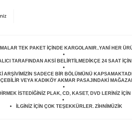
niz
LMALAR TEK PAKET İÇİNDE KARGOLANIR..YANİ HER ÜRÜ
LICI TARAFINDAN AKSİ BELİRTİLMEDİKÇE 24 SAAT İÇ
ARŞİVİMİZİN SADECE BİR BÖLÜMÜNÜ KAPSAMAKTADIR.
EÇEBİLİR VEYA KADIKÖY AKMAR PASAJINDAKİ MAĞAZAMI
MEK İSTEDİĞİNİZ PLAK, CD, KASET, DVD LERİNİZ İÇİN 
İLGİNİZ İÇİN ÇOK TEŞEKKÜRLER. ZİHNİMÜZİK