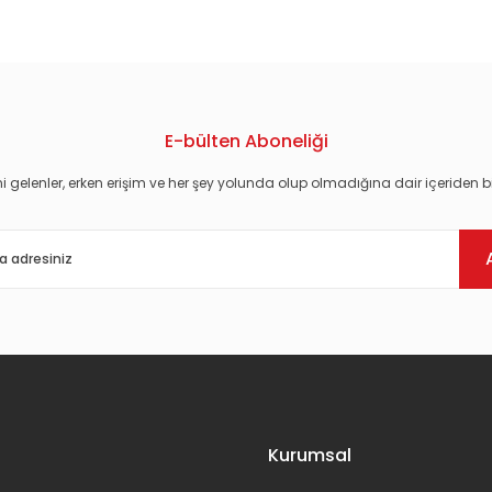
konularda yetersiz gördüğünüz noktaları öneri formunu kullanarak tarafım
E-bülten Aboneliği
i gelenler, erken erişim ve her şey yolunda olup olmadığına dair içeriden bi
Gönder
Kurumsal