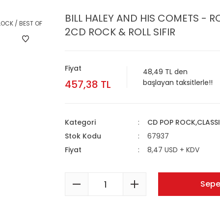
BILL HALEY AND HIS COMETS - R
2CD ROCK & ROLL SIFIR
Fiyat
48,49 TL den
457,38 TL
başlayan taksitlerle!!
Kategori
CD POP ROCK,CLASS
Stok Kodu
67937
Fiyat
8,47 USD + KDV
Sepe