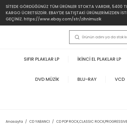
SİTEDE GÖRDÜĞÜNÜZ TÜM ÜRÜNLER STOKTA VARDIR, 5400 TL 
KARGO ÜCRETSİZDİR. EBAY'DE SATIŞTAKİ ÜRÜNLERİMİZDEN İSTE
GEÇİNİZ. https://www.ebay.com/str/zihnimuzik
SIFIR PLAKLAR LP
İKİNCİ EL PLAKLAR LP
DVD MÜZİK
BLU-RAY
VCD
Anasayfa
CD YABANCI
CD POP ROCK,CLASSIC ROCK,PROGRESSIV