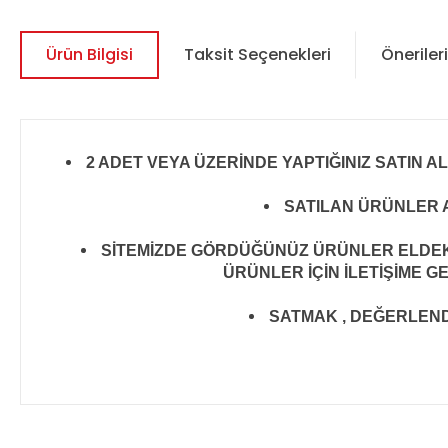
Ürün Bilgisi
Taksit Seçenekleri
Önerileri
2 ADET VEYA ÜZERİNDE YAPTIĞINIZ SATIN A
SATILAN ÜRÜNLER A
SİTEMİZDE GÖRDÜĞÜNÜZ ÜRÜNLER ELDEKİ 
ÜRÜNLER İÇİN İLETİŞİME G
SATMAK , DEĞERLENDİR