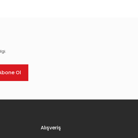
ıza iletebilirsiniz.
lgi.
Abone Ol
Alışveriş