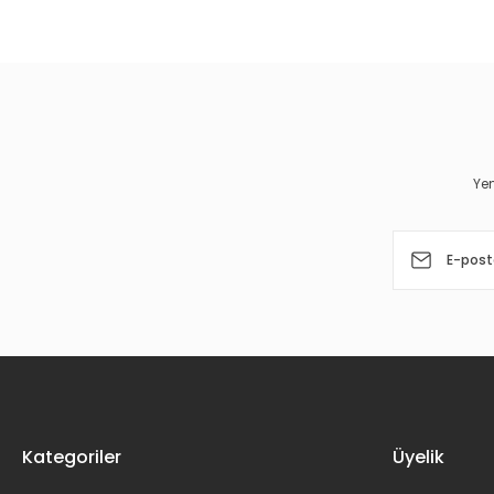
Bu ürünün fiyat bilgisi, resim, ürün açıklamalarında ve diğer 
Görüş ve önerileriniz için teşekkür ederiz.
Ürün resmi kalitesiz, bozuk veya görüntülenemiyor.
Ürün açıklamasında eksik bilgiler bulunuyor.
Ürün bilgilerinde hatalar bulunuyor.
Yen
Ürün fiyatı diğer sitelerden daha pahalı.
Bu ürüne benzer farklı alternatifler olmalı.
Kategoriler
Üyelik