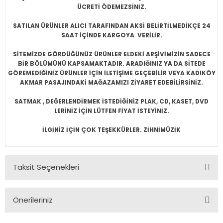
ÜCRETİ ÖDEMEZSİNİZ.
SATILAN ÜRÜNLER ALICI TARAFINDAN AKSİ BELİRTİLMEDİKÇE 24
SAAT İÇİNDE KARGOYA VERİLİR.
SİTEMİZDE GÖRDÜĞÜNÜZ ÜRÜNLER ELDEKİ ARŞİVİMİZİN SADECE
BİR BÖLÜMÜNÜ KAPSAMAKTADIR. ARADIĞINIZ YA DA SİTEDE
GÖREMEDİĞİNİZ ÜRÜNLER İÇİN İLETİŞİME GEÇEBİLİR VEYA KADIKÖY
AKMAR PASAJINDAKİ MAĞAZAMIZI ZİYARET EDEBİLİRSİNİZ.
SATMAK , DEĞERLENDİRMEK İSTEDİĞİNİZ PLAK, CD, KASET, DVD
LERİNİZ İÇİN LÜTFEN FİYAT İSTEYİNİZ.
İLGİNİZ İÇİN ÇOK TEŞEKKÜRLER. ZİHNİMÜZİK
Taksit Seçenekleri
Önerileriniz
Bu ürünün fiyat bilgisi, resim, ürün açıklamalarında ve diğer