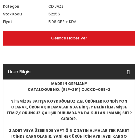
Kategori
CD JAZZ
Stok Kodu
52256
Fiyat
5,08 GBP + KDV
Gelince Haber Ver
Ürün Bilgisi
MADE IN GERMANY
CATALOGUE NO: (RLP-291) OJCCD-068-2
SİTEMİZDE SATIŞA KOYDUĞUMUZ 2.EL ÜRÜNLER KONDİSYON
OLARAK, ÜRÜN AÇIKLAMALARINDA BİR ŞEY BELİRTİLMEMİŞSE
TEMİZ,SORUNSUZ ÇALIŞIR DURUMDA YA DA KULLANILMAMIŞ SIFIR
GİBİDİR.
2 ADET VEYA ÜZERİNDE YAPTIĞINIZ SATIN ALMALAR TEK PAKET
İÇİNDE KARGOLANIR. YANİ HER ÜRÜN İÇİN AYRI AYRI KARGO