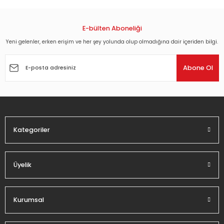
konularda yetersiz gördüğünüz noktaları öneri formunu
kullanarak tarafımıza iletebilirsiniz.
Görüş ve önerileriniz için teşekkür ederiz.
E-bülten Aboneliği
Yeni gelenler, erken erişim ve her şey yolunda olup olmadığına dair içeriden bilgi.
Ürün resmi kalitesiz, bozuk veya görüntülenemiyor.
Ürün açıklamasında eksik bilgiler bulunuyor.
Abone Ol
Ürün bilgilerinde hatalar bulunuyor.
Ürün fiyatı diğer sitelerden daha pahalı.
Bu ürüne benzer farklı alternatifler olmalı.
Kategoriler
Üyelik
Gönder
Kurumsal