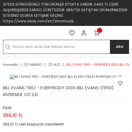
SİTEDE GÖRDÜĞÜNÜZ TÜM ÜRÜNLER STOKTA VARDIR, 5400 TL ÜZERİ
ALIŞVERİŞLERDE KARGO ÜCRETSİZDİR. EBAY'DE SATIŞTAKİ ÜRÜNLERİMİZDEN
İSTEĞİNİZ OLURSA İLETİŞİME GEÇİNİZ.
https://www.ebay.com/str/zihnimuzik
ARA
Anasayfa
CD YABANCI
CD JAZZ
BILL EVANS TRIO - EVERYBODY DIGS BILL EVA
BILL EVANS TRIO - EVERYBODY DIGS BILL EVANS (1959)
RIVERSIDE CD 2.EL
Fiyat
366,10 TL
366,10 TL den başlayan taksitlerle!!