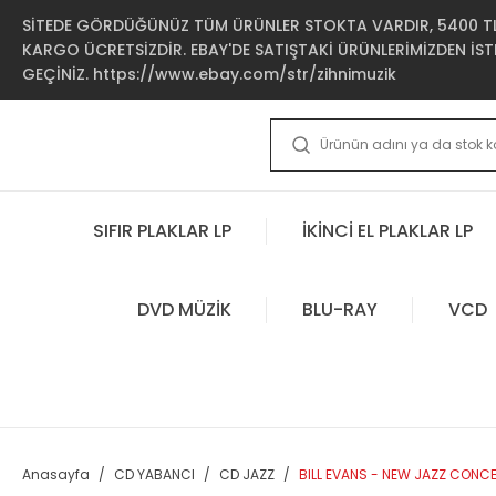
SİTEDE GÖRDÜĞÜNÜZ TÜM ÜRÜNLER STOKTA VARDIR, 5400 TL 
KARGO ÜCRETSİZDİR. EBAY'DE SATIŞTAKİ ÜRÜNLERİMİZDEN İSTE
GEÇİNİZ. https://www.ebay.com/str/zihnimuzik
SIFIR PLAKLAR LP
İKİNCİ EL PLAKLAR LP
DVD MÜZİK
BLU-RAY
VCD
Anasayfa
CD YABANCI
CD JAZZ
BILL EVANS - NEW JAZZ CONCEP