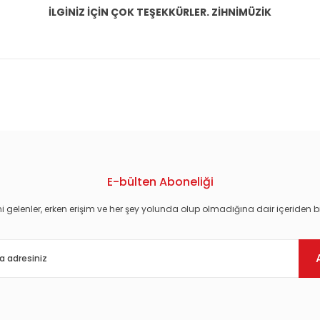
İLGİNİZ İÇİN ÇOK TEŞEKKÜRLER. ZİHNİMÜZİK
konularda yetersiz gördüğünüz noktaları öneri formunu kullanarak tarafım
E-bülten Aboneliği
i gelenler, erken erişim ve her şey yolunda olup olmadığına dair içeriden bi