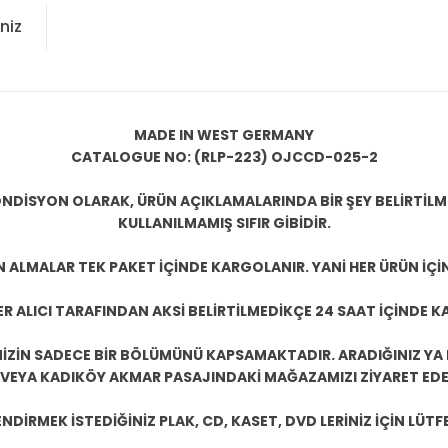
niz
MADE IN WEST GERMANY
CATALOGUE NO: (RLP-223) OJCCD-025-2
NDİSYON OLARAK, ÜRÜN AÇIKLAMALARINDA BİR ŞEY BELİRTİL
KULLANILMAMIŞ SIFIR GİBİDİR.
N ALMALAR TEK PAKET İÇİNDE KARGOLANIR. YANİ HER ÜRÜN İÇİ
R ALICI TARAFINDAN AKSİ BELİRTİLMEDİKÇE 24 SAAT İÇİNDE K
ZİN SADECE BİR BÖLÜMÜNÜ KAPSAMAKTADIR. ARADIĞINIZ YA D
 VEYA KADIKÖY AKMAR PASAJINDAKİ MAĞAZAMIZI ZİYARET EDEB
DİRMEK İSTEDİĞİNİZ PLAK, CD, KASET, DVD LERİNİZ İÇİN LÜTFE