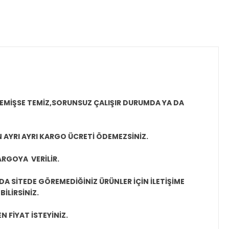
MEMİŞSE TEMİZ,SORUNSUZ ÇALIŞIR DURUMDA YA DA
N AYRI AYRI KARGO ÜCRETİ ÖDEMEZSİNİZ.
ARGOYA VERİLİR.
A SİTEDE GÖREMEDİĞİNİZ ÜRÜNLER İÇİN İLETİŞİME
İLİRSİNİZ.
N FİYAT İSTEYİNİZ.