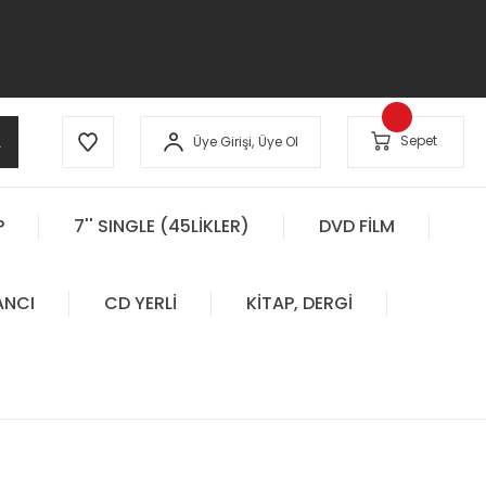
A
Sepet
Üye Girişi,
Üye Ol
P
7'' SINGLE (45LİKLER)
DVD FİLM
ANCI
CD YERLİ
KİTAP, DERGİ