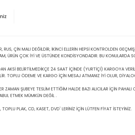
niz
US, ÇİN MALI DEĞİLDİR, İKİNCİ ELLERİN HEPSİ KONTROLDEN GEÇMİŞT
AM, ÜRÜN ÇOK İYİ VE ÜSTÜNDE KONDİSYONDADIR. BU KONULARDA 
N AKSİ BELİRTİLMEDİKÇE 24 SAAT İÇİNDE (YURTİÇİ) KARGOYA VERİLİ
EBİLİR. TOPLU ÖDEME VE KARGO İÇİN MESAJ ATMANIZ İYİ OLUR, DİYALOG
ER ZAMAN ŞUBEYE TESLİM ETTİĞİM HALDE BAZI ALICILAR İÇİN PAHALI
ABUL ETMEK MÜMKÜN DEĞİL .
PLU PLAK, CD, KASET, DVD' LERİNİZ İÇİN LÜTFEN FİYAT İSTEYİNİZ.