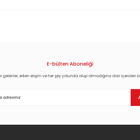
konularda yetersiz gördüğünüz noktaları öneri formunu kullanarak tarafım
E-bülten Aboneliği
i gelenler, erken erişim ve her şey yolunda olup olmadığına dair içeriden bi
Gönder