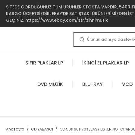
SİTEDE GÖRDÜĞÜNÜZ TÜM ÜRÜNLER STOKTA VARDIR, 5400 TL 
KARGO ÜCRETSİZDİR. EBAY'DE SATIŞTAKİ ÜRÜNLERİMİZDEN İSTE
GEÇİNİZ. https://www.ebay.com/str/zihnimuzik
SIFIR PLAKLAR LP
İKİNCİ EL PLAKLAR LP
DVD MÜZİK
BLU-RAY
VCD
Anasayfa
CD YABANCI
CD 50s 60s 70s , EASY LISTENING , CHANS