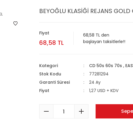
BEYOĞLU KLASİĞİ REJANS GOLD 
Fiyat
68,58 TL den
68,58 TL
başlayan taksitlerle!!
Kategori
CD 50s 60s 70s , EA
Stok Kodu
77281294
Garanti Süresi
24 Ay
Fiyat
1,27 USD + KDV
Sepe