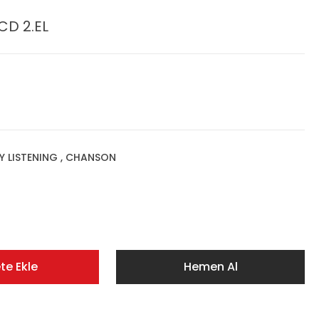
CD 2.EL
SY LISTENING , CHANSON
te Ekle
Hemen Al