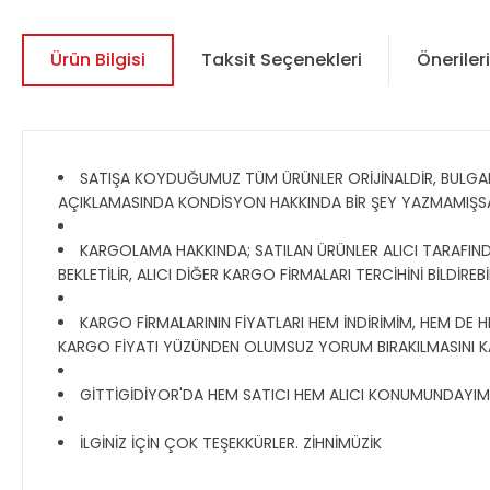
Ürün Bilgisi
Taksit Seçenekleri
Önerileri
SATIŞA KOYDUĞUMUZ TÜM ÜRÜNLER ORİJİNALDİR, BULGAR, R
AÇIKLAMASINDA KONDİSYON HAKKINDA BİR ŞEY YAZMAMIŞS
KARGOLAMA HAKKINDA; SATILAN ÜRÜNLER ALICI TARAFINDA
BEKLETİLİR, ALICI DİĞER KARGO FİRMALARI TERCİHİNİ BİLDİR
KARGO FİRMALARININ FİYATLARI HEM İNDİRİMİM, HEM DE H
KARGO FİYATI YÜZÜNDEN OLUMSUZ YORUM BIRAKILMASINI K
GİTTİGİDİYOR'DA HEM SATICI HEM ALICI KONUMUNDAYIM, TO
İLGİNİZ İÇİN ÇOK TEŞEKKÜRLER. ZİHNİMÜZİK