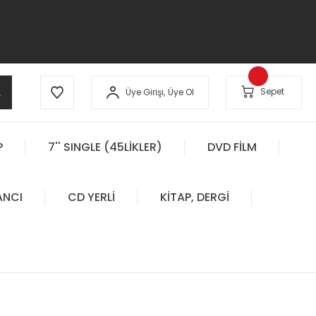
A
Sepet
Üye Girişi,
Üye Ol
P
7'' SINGLE (45LİKLER)
DVD FİLM
ANCI
CD YERLİ
KİTAP, DERGİ