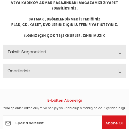
VEYA KADIKÖY AKMAR PASAJINDAKİ MAĞAZAMIZI ZİYARET
EDEBİLİRSİNİZ.
SATMAK , DEĞERLENDİRMEK İSTEDİĞİNİZ
PLAK, CD, KASET, DVD LERİNİZ İÇİN LÜTFEN FİYAT İSTEYİNİZ.
İLGİNİZ İÇİN ÇOK TEŞEKKÜRLER. ZİHNİ MÜZİK
Taksit Seçenekleri
Önerileriniz
Bu ürünün fiyat bilgisi, resim, ürün açıklamalarında ve diğer
konularda yetersiz gördüğünüz noktaları öneri formunu
kullanarak tarafımıza iletebilirsiniz.
Görüş ve önerileriniz için teşekkür ederiz.
E-bülten Aboneliği
Yeni gelenler, erken erişim ve her şey yolunda olup olmadığına dair içeriden bilgi.
Ürün resmi kalitesiz, bozuk veya görüntülenemiyor.
Ürün açıklamasında eksik bilgiler bulunuyor.
Abone Ol