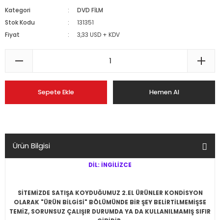
Kategori
DVD FİLM
Stok Kodu
131351
Fiyat
3,33 USD + KDV
Sepete Ekle
Hemen Al
Ürün Bilgisi
DİL: İNGİLİZCE
SİTEMİZDE SATIŞA KOYDUĞUMUZ 2.EL ÜRÜNLER KONDİSYON
OLARAK "ÜRÜN BİLGİSİ" BÖLÜMÜNDE BİR ŞEY BELİRTİLMEMİŞSE
TEMİZ, SORUNSUZ ÇALIŞIR DURUMDA YA DA KULLANILMAMIŞ SIFIR