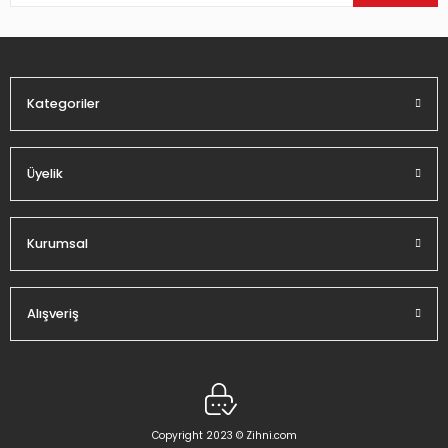
Ürün bilgilerinde hatalar bulunuyor.
Ürün fiyatı diğer sitelerden daha pahalı.
Bu ürüne benzer farklı alternatifler olmalı.
Kategoriler
Üyelik
Gönder
Kurumsal
Alışveriş
Copyright 2023 © Zihni.com