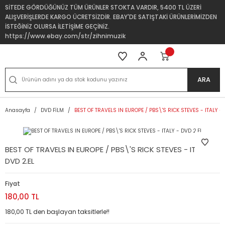
SİTEDE GÖRDÜĞÜNÜZ TÜM ÜRÜNLER STOKTA VARDIR, 5400 TL ÜZERİ
ALIŞVERİŞLERDE KARGO ÜCRETSİZDİR. EBAY'DE SATIŞTAKİ ÜRÜNLERİMİZDEN
İSTEĞİNİZ OLURSA İLETİŞİME GEÇİNİZ.
https://www.ebay.com/str/zihnimuzik
ARA
Anasayfa
DVD FİLM
BEST OF TRAVELS IN EUROPE / PBS\'S RICK STEVES - ITALY - 
BEST OF TRAVELS IN EUROPE / PBS\'S RICK STEVES - ITALY -
DVD 2.EL
Fiyat
180,00 TL
180,00 TL den başlayan taksitlerle!!