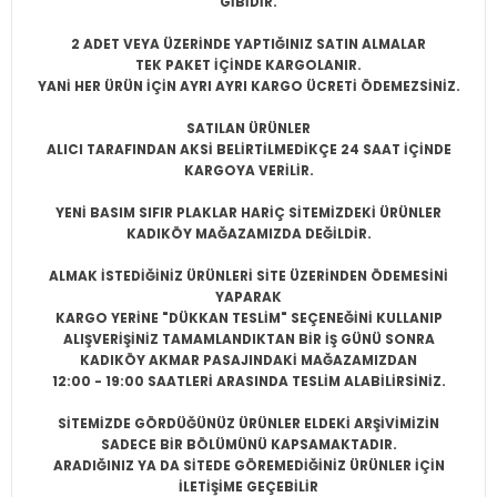
GİBİDİR.
2 ADET VEYA ÜZERİNDE YAPTIĞINIZ SATIN ALMALAR
TEK PAKET İÇİNDE KARGOLANIR.
YANİ HER ÜRÜN İÇİN AYRI AYRI KARGO ÜCRETİ ÖDEMEZSİNİZ.
SATILAN ÜRÜNLER
ALICI TARAFINDAN AKSİ BELİRTİLMEDİKÇE 24 SAAT İÇİNDE
KARGOYA VERİLİR.
YENİ BASIM SIFIR PLAKLAR HARİÇ SİTEMİZDEKİ ÜRÜNLER
KADIKÖY MAĞAZAMIZDA DEĞİLDİR.
ALMAK İSTEDİĞİNİZ ÜRÜNLERİ SİTE ÜZERİNDEN ÖDEMESİNİ
YAPARAK
KARGO YERİNE "DÜKKAN TESLİM" SEÇENEĞİNİ KULLANIP
ALIŞVERİŞİNİZ TAMAMLANDIKTAN BİR İŞ GÜNÜ SONRA
KADIKÖY AKMAR PASAJINDAKİ MAĞAZAMIZDAN
12:00 - 19:00 SAATLERİ ARASINDA TESLİM ALABİLİRSİNİZ.
SİTEMİZDE GÖRDÜĞÜNÜZ ÜRÜNLER ELDEKİ ARŞİVİMİZİN
SADECE BİR BÖLÜMÜNÜ KAPSAMAKTADIR.
ARADIĞINIZ YA DA SİTEDE GÖREMEDİĞİNİZ ÜRÜNLER İÇİN
İLETİŞİME GEÇEBİLİR