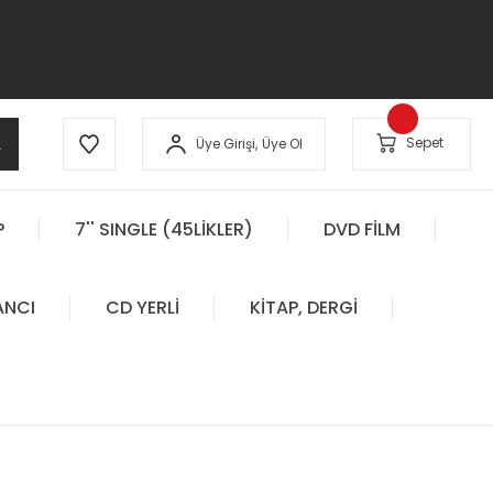
A
Sepet
Üye Girişi,
Üye Ol
P
7'' SINGLE (45LİKLER)
DVD FİLM
ANCI
CD YERLİ
KİTAP, DERGİ