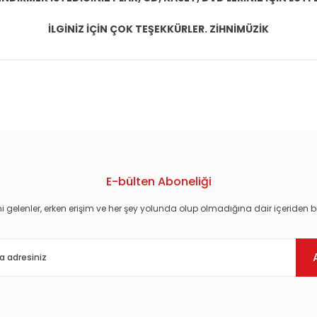
İLGİNİZ İÇİN ÇOK TEŞEKKÜRLER. ZİHNİMÜZİK
konularda yetersiz gördüğünüz noktaları öneri formunu kullanarak tarafım
E-bülten Aboneliği
i gelenler, erken erişim ve her şey yolunda olup olmadığına dair içeriden bi