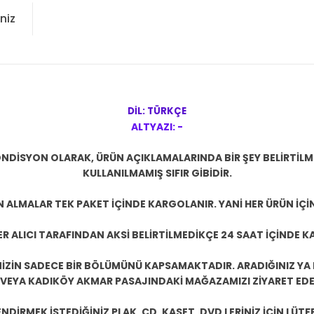
niz
DİL: TÜRKÇE
ALTYAZI: -
NDİSYON OLARAK, ÜRÜN AÇIKLAMALARINDA BİR ŞEY BELİRTİL
KULLANILMAMIŞ SIFIR GİBİDİR.
N ALMALAR TEK PAKET İÇİNDE KARGOLANIR. YANİ HER ÜRÜN İÇİ
R ALICI TARAFINDAN AKSİ BELİRTİLMEDİKÇE 24 SAAT İÇİNDE K
ZİN SADECE BİR BÖLÜMÜNÜ KAPSAMAKTADIR. ARADIĞINIZ YA D
 VEYA KADIKÖY AKMAR PASAJINDAKİ MAĞAZAMIZI ZİYARET EDEB
DİRMEK İSTEDİĞİNİZ PLAK, CD, KASET, DVD LERİNİZ İÇİN LÜTFE