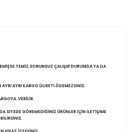
MEMİŞSE TEMİZ,SORUNSUZ ÇALIŞIR DURUMDA YA DA
N AYRI AYRI KARGO ÜCRETİ ÖDEMEZSİNİZ.
ARGOYA VERİLİR.
A SİTEDE GÖREMEDİĞİNİZ ÜRÜNLER İÇİN İLETİŞİME
İLİRSİNİZ.
N FİYAT İSTEYİNİZ.