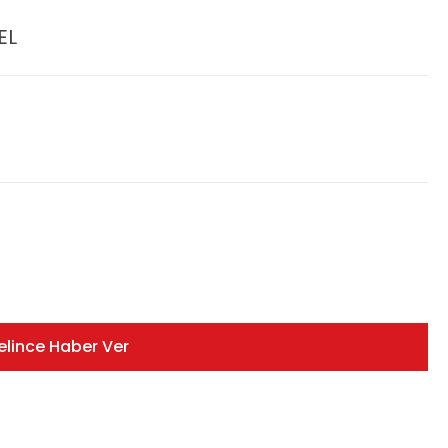
EL
elince Haber Ver