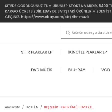
SİTEDE GÖRDÜĞÜNÜZ TÜM ÜRÜNLER STOKTA VARDIR, 5400 TL 
KARGO ÜCRETSİZDİR. EBAY'DE SATIŞTAKİ ÜRÜNLERİMİZDEN İSTE
GEÇİNİZ. https://www.ebay.com/str/zihnimuzik
SIFIR PLAKLAR LP
İKİNCİ EL PLAKLAR LP
DVD MÜZİK
BLU-RAY
VCD
Anasayfa
DVD FİLM
BEŞ ŞEHİR - ONUR ÜNLÜ - DVD 2.EL