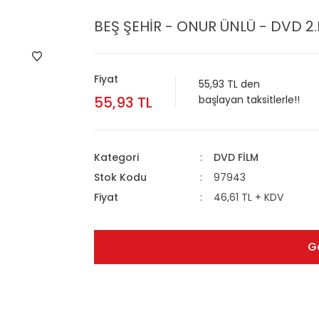
BEŞ ŞEHİR - ONUR ÜNLÜ - DVD 2.
Fiyat
55,93 TL den
55,93 TL
başlayan taksitlerle!!
Kategori
DVD FİLM
Stok Kodu
97943
Fiyat
46,61 TL + KDV
G