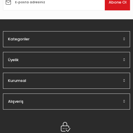
Ürün açıklamasında eksik bilgiler bulunuyor.
Abone Ol
Ürün bilgilerinde hatalar bulunuyor.
Ürün fiyatı diğer sitelerden daha pahalı.
Bu ürüne benzer farklı alternatifler olmalı.
Kategoriler
Üyelik
Gönder
Kurumsal
Alışveriş