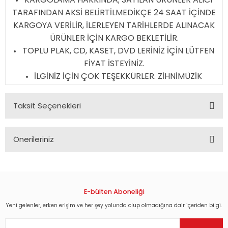
TARAFINDAN AKSİ BELİRTİLMEDİKÇE 24 SAAT İÇİNDE
KARGOYA VERİLİR, İLERLEYEN TARİHLERDE ALINACAK
ÜRÜNLER İÇİN KARGO BEKLETİLİR.
TOPLU PLAK, CD, KASET, DVD LERİNİZ İÇİN LÜTFEN
FİYAT İSTEYİNİZ.
İLGİNİZ İÇİN ÇOK TEŞEKKÜRLER. ZİHNİMÜZİK
Taksit Seçenekleri
Önerileriniz
Bu ürünün fiyat bilgisi, resim, ürün açıklamalarında ve diğer
konularda yetersiz gördüğünüz noktaları öneri formunu
kullanarak tarafımıza iletebilirsiniz.
Görüş ve önerileriniz için teşekkür ederiz.
E-bülten Aboneliği
Yeni gelenler, erken erişim ve her şey yolunda olup olmadığına dair içeriden bilgi.
Ürün resmi kalitesiz, bozuk veya görüntülenemiyor.