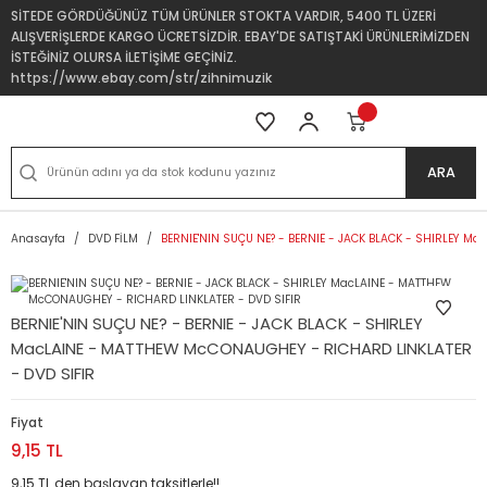
SİTEDE GÖRDÜĞÜNÜZ TÜM ÜRÜNLER STOKTA VARDIR, 5400 TL ÜZERİ
ALIŞVERİŞLERDE KARGO ÜCRETSİZDİR. EBAY'DE SATIŞTAKİ ÜRÜNLERİMİZDEN
İSTEĞİNİZ OLURSA İLETİŞİME GEÇİNİZ.
https://www.ebay.com/str/zihnimuzik
ARA
Anasayfa
DVD FİLM
BERNIE'NIN SUÇU NE? - BERNIE - JACK BLACK - SHIRLEY M
BERNIE'NIN SUÇU NE? - BERNIE - JACK BLACK - SHIRLEY
MacLAINE - MATTHEW McCONAUGHEY - RICHARD LINKLATER
- DVD SIFIR
Fiyat
9,15 TL
9,15 TL den başlayan taksitlerle!!