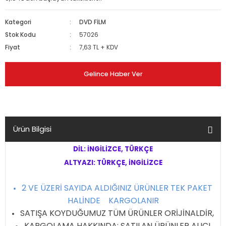
Kategori
DVD FİLM
Stok Kodu
57026
Fiyat
7,63 TL + KDV
Gelince Haber Ver
Ürün Bilgisi
DİL: İNGİLİZCE, TÜRKÇE
ALTYAZI: TÜRKÇE, İNGİLİZCE
2 VE ÜZERİ SAYIDA ALDIĞINIZ ÜRÜNLER TEK PAKET
HALİNDE KARGOLANIR
SATIŞA KOYDUĞUMUZ TÜM ÜRÜNLER ORİJİNALDİR,
KARGOLAMA HAKKINDA; SATILAN ÜRÜNLER ALICI