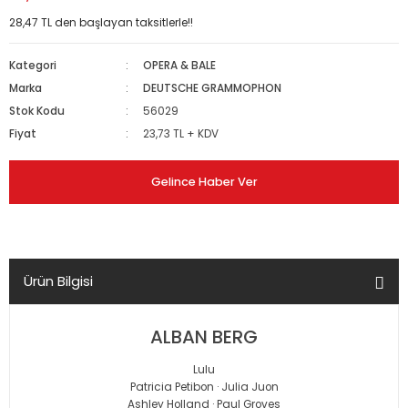
28,47 TL den başlayan taksitlerle!!
Kategori
OPERA & BALE
Marka
DEUTSCHE GRAMMOPHON
Stok Kodu
56029
Fiyat
23,73 TL + KDV
Gelince Haber Ver
Ürün Bilgisi
ALBAN BERG
Lulu
Patricia Petibon · Julia Juon
Ashley Holland · Paul Groves