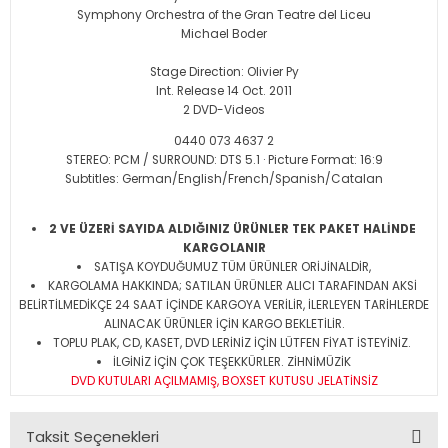
Symphony Orchestra of the Gran Teatre del Liceu
Michael Boder
Stage Direction: Olivier Py
Int. Release 14 Oct. 2011
2 DVD-Videos
0440 073 4637 2
STEREO: PCM / SURROUND: DTS 5.1 · Picture Format: 16:9
Subtitles: German/English/French/Spanish/Catalan
2 VE ÜZERİ SAYIDA ALDIĞINIZ ÜRÜNLER TEK PAKET HALİNDE
KARGOLANIR
SATIŞA KOYDUĞUMUZ TÜM ÜRÜNLER ORİJİNALDİR,
KARGOLAMA HAKKINDA; SATILAN ÜRÜNLER ALICI TARAFINDAN AKSİ
BELİRTİLMEDİKÇE 24 SAAT İÇİNDE KARGOYA VERİLİR, İLERLEYEN TARİHLERDE
ALINACAK ÜRÜNLER İÇİN KARGO BEKLETİLİR.
TOPLU PLAK, CD, KASET, DVD LERİNİZ İÇİN LÜTFEN FİYAT İSTEYİNİZ.
İLGİNİZ İÇİN ÇOK TEŞEKKÜRLER. ZİHNİMÜZİK
DVD KUTULARI AÇILMAMIŞ, BOXSET KUTUSU JELATİNSİZ
Taksit Seçenekleri