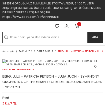
SİTEDE GÖRDÜĞÜNÜZ TÜM ÜRÜNLER STOKTA VARDIR, 5400 TL ÜZERİ
ALIŞVERİŞLERDE KARGO ÜCRETSİZDİR. EBAY'DE SATIŞTAKİ ÜRÜNLERİMİZDEN
İSTEĞİNİZ OLURSA İLETİŞİME GEÇİNİZ.
https://www.ebay.com/str/zihnimuzik
ARA
Anasayfa
DVD MÜZİK
OPERA & BALE
BERG: LULU - PATRICIA PETIBON - JULI
DEUTSCHE GRAMMOPHON
BERG: LULU - PATRICIA PETIBON - JULIA JUON - SYMPHONY
ORCHESTRA OF THE GRAN TEATRE DEL LICEU, MICHAEL BODER
- 2DVD 2.EL
Fiyat
28,47 TL