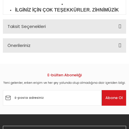
İLGİNİZ İÇİN ÇOK TEŞEKKÜRLER. ZİHNİMÜZİK
Taksit Seçenekleri
Önerileriniz
Bu ürünün fiyat bilgisi, resim, ürün açıklamalarında ve diğer
konularda yetersiz gördüğünüz noktaları öneri formunu
kullanarak tarafımıza iletebilirsiniz.
Görüş ve önerileriniz için teşekkür ederiz.
E-bülten Aboneliği
Yeni gelenler, erken erişim ve her şey yolunda olup olmadığına dair içeriden bilgi.
Ürün resmi kalitesiz, bozuk veya görüntülenemiyor.
Ürün açıklamasında eksik bilgiler bulunuyor.
Abone Ol
Ürün bilgilerinde hatalar bulunuyor.
Ürün fiyatı diğer sitelerden daha pahalı.
Bu ürüne benzer farklı alternatifler olmalı.