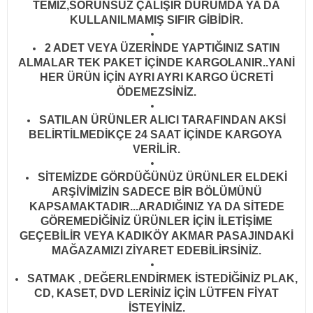
TEMİZ,SORUNSUZ ÇALIŞIR DURUMDA YA DA
KULLANILMAMIŞ SIFIR GİBİDİR
.
2 ADET VEYA ÜZERİNDE YAPTIĞINIZ SATIN
ALMALAR TEK PAKET İÇİNDE KARGOLANIR..YANİ
HER ÜRÜN İÇİN AYRI AYRI KARGO ÜCRETİ
ÖDEMEZSİNİZ.
SATILAN ÜRÜNLER ALICI TARAFINDAN AKSİ
BELİRTİLMEDİKÇE 24 SAAT İÇİNDE KARGOYA
VERİLİR
.
SİTEMİZDE GÖRDÜĞÜNÜZ ÜRÜNLER ELDEKİ
ARŞİVİMİZİN SADECE BİR BÖLÜMÜNÜ
KAPSAMAKTADIR...ARADIĞINIZ YA DA SİTEDE
GÖREMEDİĞİNİZ ÜRÜNLER İÇİN İLETİŞİME
GEÇEBİLİR VEYA KADIKÖY AKMAR PASAJINDAKİ
MAĞAZAMIZI ZİYARET EDEBİLİRSİNİZ.
SATMAK , DEĞERLENDİRMEK İSTEDİĞİNİZ PLAK,
CD, KASET, DVD LERİNİZ İÇİN LÜTFEN FİYAT
İSTEYİNİZ.