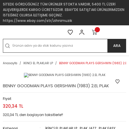
SİTEDE GÖRDÜĞÜNÜZ TÜM ÜRÜNLER STOKTA VARDIR, 5400 TL ÜZERİ
ALIŞVERİŞLERDE KARGO ÜCRETSİZDİR. EBAY'DE SATIŞTAKİ ÜRÜNLERİMİZDEN
İSTEĞİNİZ OLURSA İLETİŞİME GEÇİNİZ.
https://www.ebay.com/str/zihnimuzik
ARA
Anasayfa
İKİNCİ EL PLAKLAR LP
BENNY GOODMAN PLAYS GERSHWIN (1983) 2.EL
BENNY GOODMAN PLAYS GERSHWIN (1983) 2.EL PLAK
Fiyat
320,34 TL
320,34 TL den başlayan taksitlerle!!
Kategori
İKİNCİ EL PLAKLAR LP
,
PLAK JAZZ
,
PLAK EASY