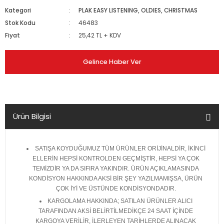
Kategori
PLAK EASY LISTENING, OLDIES, CHRISTMAS
Stok Kodu
46483
Fiyat
25,42 TL + KDV
Gelince Haber Ver
Ürün Bilgisi
SATIŞA KOYDUĞUMUZ TÜM ÜRÜNLER ORİJİNALDİR, İKİNCİ
ELLERİN HEPSİ KONTROLDEN GEÇMİŞTİR, HEPSİ YA ÇOK
TEMİZDİR YA DA SIFIRA YAKINDIR. ÜRÜN AÇIKLAMASINDA
KONDİSYON HAKKINDA AKSİ BİR ŞEY YAZILMAMIŞSA, ÜRÜN
ÇOK İYİ VE ÜSTÜNDE KONDİSYONDADIR.
KARGOLAMA HAKKINDA; SATILAN ÜRÜNLER ALICI
TARAFINDAN AKSİ BELİRTİLMEDİKÇE 24 SAAT İÇİNDE
KARGOYA VERİLİR, İLERLEYEN TARİHLERDE ALINACAK