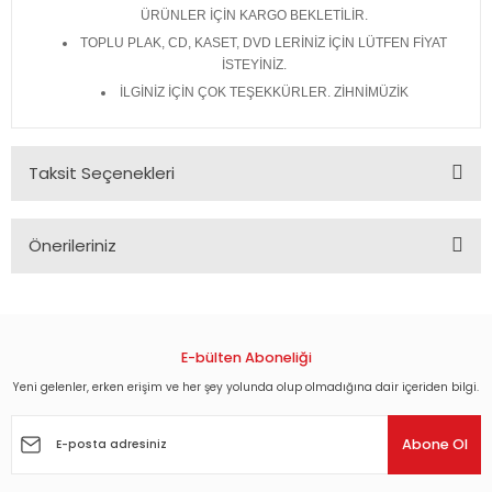
ÜRÜNLER İÇİN KARGO BEKLETİLİR.
TOPLU PLAK, CD, KASET, DVD LERİNİZ İÇİN LÜTFEN FİYAT
İSTEYİNİZ.
İLGİNİZ İÇİN ÇOK TEŞEKKÜRLER. ZİHNİMÜZİK
Taksit Seçenekleri
Önerileriniz
Bu ürünün fiyat bilgisi, resim, ürün açıklamalarında ve diğer
konularda yetersiz gördüğünüz noktaları öneri formunu
kullanarak tarafımıza iletebilirsiniz.
Görüş ve önerileriniz için teşekkür ederiz.
E-bülten Aboneliği
Yeni gelenler, erken erişim ve her şey yolunda olup olmadığına dair içeriden bilgi.
Ürün resmi kalitesiz, bozuk veya görüntülenemiyor.
Ürün açıklamasında eksik bilgiler bulunuyor.
Abone Ol
Ürün bilgilerinde hatalar bulunuyor.