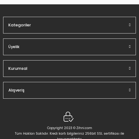
Ürün fiyatı diğer sitelerden daha pahalı.
Bu ürüne benzer farklı alternatifler olmalı.
Kategoriler
Üyelik
Gönder
Kurumsal
Alışveriş
Copyright 2023 © Zihni.com
Tüm Hakları Saklıdır. Kredi kartı bilgileriniz 256bit SSL sertifikası ile