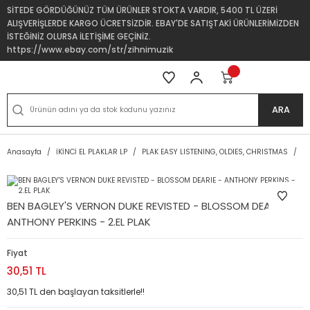
SİTEDE GÖRDÜĞÜNÜZ TÜM ÜRÜNLER STOKTA VARDIR, 5400 TL ÜZERİ
ALIŞVERİŞLERDE KARGO ÜCRETSİZDİR. EBAY'DE SATIŞTAKİ ÜRÜNLERİMİZDEN
İSTEĞİNİZ OLURSA İLETİŞİME GEÇİNİZ.
https://www.ebay.com/str/zihnimuzik
ARA
Anasayfa
İKİNCİ EL PLAKLAR LP
PLAK EASY LISTENING, OLDIES, CHRISTMAS
B
BEN BAGLEY'S VERNON DUKE REVISTED - BLOSSOM DEARIE -
ANTHONY PERKINS - 2.EL PLAK
Fiyat
30,51 TL
30,51 TL den başlayan taksitlerle!!