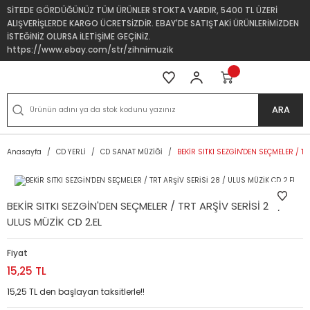
SİTEDE GÖRDÜĞÜNÜZ TÜM ÜRÜNLER STOKTA VARDIR, 5400 TL ÜZERİ
ALIŞVERİŞLERDE KARGO ÜCRETSİZDİR. EBAY'DE SATIŞTAKİ ÜRÜNLERİMİZDEN
İSTEĞİNİZ OLURSA İLETİŞİME GEÇİNİZ.
https://www.ebay.com/str/zihnimuzik
ARA
Anasayfa
CD YERLİ
CD SANAT MÜZİĞİ
BEKİR SITKI SEZGİN'DEN SEÇMELER / TR
BEKİR SITKI SEZGİN'DEN SEÇMELER / TRT ARŞİV SERİSİ 28 /
ULUS MÜZİK CD 2.EL
Fiyat
15,25 TL
15,25 TL den başlayan taksitlerle!!