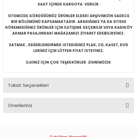
SAAT İÇİNDE KARGOYA VERİLİR.
SİTEMİZDE GÖRDÜĞÜNÜZ ÜRÜNLER ELDEKİ ARŞİVİMİZİN SADECE
BİR BÖLÜMÜNÜ KAPSAMAKTADIR. ARADIĞINIZ YA DA SİTEDE
GÖREMEDİĞİNİZ ÜRÜNLER İÇİN İLETİŞİME GEÇEBİLİR VEYA KADIKÖY
AKMAR PASAJINDAKİ MAĞAZAMIZI ZİYARET EDEBİLİRSİNİZ.
SATMAK , DEĞERLENDİRMEK İSTEDİĞİNİZ PLAK, CD, KASET, DVD
LERİNİZ İÇİN LÜTFEN FİYAT İSTEYİNİZ.
İLGİNİZ İÇİN ÇOK TEŞEKKÜRLER. ZİHNİMÜZİK
Taksit Seçenekleri
Önerileriniz
Bu ürünün fiyat bilgisi, resim, ürün açıklamalarında ve diğer
konularda yetersiz gördüğünüz noktaları öneri formunu
kullanarak tarafımıza iletebilirsiniz.
Görüş ve önerileriniz için teşekkür ederiz.
E-bülten Aboneliği