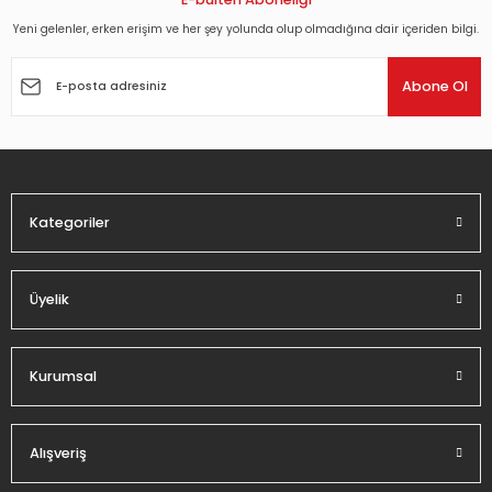
Yeni gelenler, erken erişim ve her şey yolunda olup olmadığına dair içeriden bilgi.
Ürün resmi kalitesiz, bozuk veya görüntülenemiyor.
Ürün açıklamasında eksik bilgiler bulunuyor.
Abone Ol
Ürün bilgilerinde hatalar bulunuyor.
Ürün fiyatı diğer sitelerden daha pahalı.
Bu ürüne benzer farklı alternatifler olmalı.
Kategoriler
Üyelik
Gönder
Kurumsal
Alışveriş