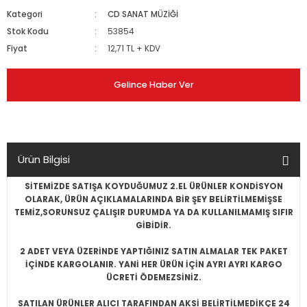
Kategori
CD SANAT MÜZİĞİ
Stok Kodu
53854
Fiyat
12,71 TL + KDV
Gelince Haber Ver
Ürün Bilgisi
SİTEMİZDE SATIŞA KOYDUĞUMUZ 2.EL ÜRÜNLER KONDİSYON
OLARAK, ÜRÜN AÇIKLAMALARINDA BİR ŞEY BELİRTİLMEMİŞSE
TEMİZ,SORUNSUZ ÇALIŞIR DURUMDA YA DA KULLANILMAMIŞ SIFIR
GİBİDİR.
2 ADET VEYA ÜZERİNDE YAPTIĞINIZ SATIN ALMALAR TEK PAKET
İÇİNDE KARGOLANIR. YANİ HER ÜRÜN İÇİN AYRI AYRI KARGO
ÜCRETİ ÖDEMEZSİNİZ.
SATILAN ÜRÜNLER ALICI TARAFINDAN AKSİ BELİRTİLMEDİKÇE 24