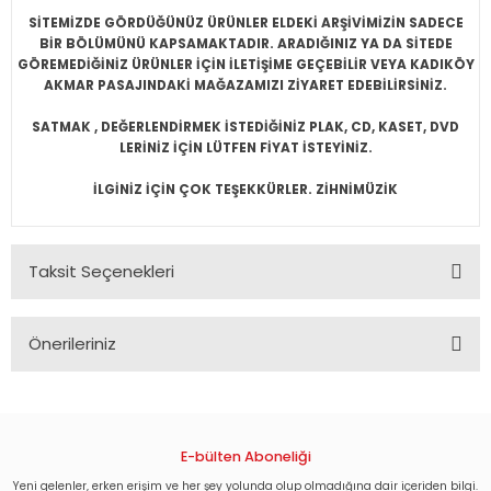
SİTEMİZDE GÖRDÜĞÜNÜZ ÜRÜNLER ELDEKİ ARŞİVİMİZİN SADECE
BİR BÖLÜMÜNÜ KAPSAMAKTADIR. ARADIĞINIZ YA DA SİTEDE
GÖREMEDİĞİNİZ ÜRÜNLER İÇİN İLETİŞİME GEÇEBİLİR VEYA KADIKÖY
AKMAR PASAJINDAKİ MAĞAZAMIZI ZİYARET EDEBİLİRSİNİZ.
SATMAK , DEĞERLENDİRMEK İSTEDİĞİNİZ PLAK, CD, KASET, DVD
LERİNİZ İÇİN LÜTFEN FİYAT İSTEYİNİZ.
İLGİNİZ İÇİN ÇOK TEŞEKKÜRLER. ZİHNİMÜZİK
Taksit Seçenekleri
Önerileriniz
Bu ürünün fiyat bilgisi, resim, ürün açıklamalarında ve diğer
konularda yetersiz gördüğünüz noktaları öneri formunu
kullanarak tarafımıza iletebilirsiniz.
Görüş ve önerileriniz için teşekkür ederiz.
E-bülten Aboneliği
Yeni gelenler, erken erişim ve her şey yolunda olup olmadığına dair içeriden bilgi.