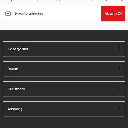
Ürün resmi kalitesiz, bozuk veya görüntülenemiyor.
Ürün açıklamasında eksik bilgiler bulunuyor.
Abone Ol
Ürün bilgilerinde hatalar bulunuyor.
Ürün fiyatı diğer sitelerden daha pahalı.
Bu ürüne benzer farklı alternatifler olmalı.
Kategoriler
Üyelik
Gönder
Kurumsal
Alışveriş