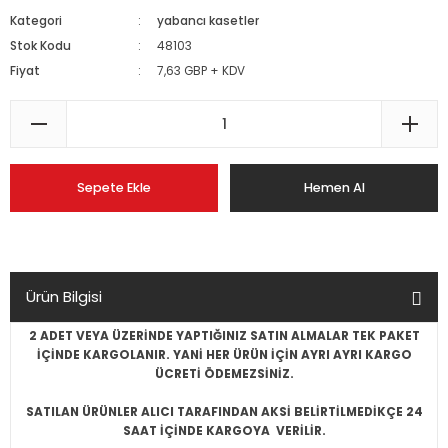
Kategori
yabancı kasetler
Stok Kodu
48103
Fiyat
7,63 GBP + KDV
Sepete Ekle
Hemen Al
Ürün Bilgisi
2 ADET VEYA ÜZERİNDE YAPTIĞINIZ SATIN ALMALAR TEK PAKET
İÇİNDE KARGOLANIR. YANİ HER ÜRÜN İÇİN AYRI AYRI KARGO
ÜCRETİ ÖDEMEZSİNİZ.
SATILAN ÜRÜNLER ALICI TARAFINDAN AKSİ BELİRTİLMEDİKÇE 24
SAAT İÇİNDE KARGOYA VERİLİR.