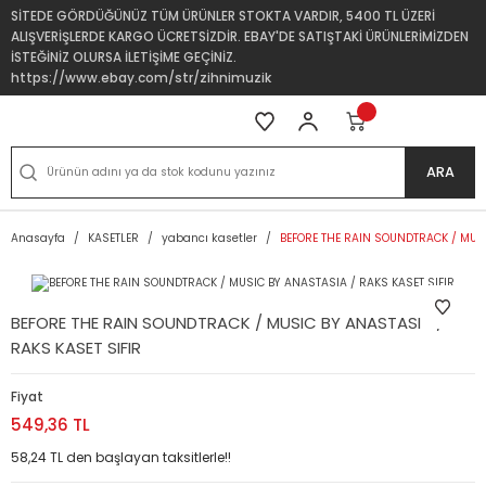
SİTEDE GÖRDÜĞÜNÜZ TÜM ÜRÜNLER STOKTA VARDIR, 5400 TL ÜZERİ
ALIŞVERİŞLERDE KARGO ÜCRETSİZDİR. EBAY'DE SATIŞTAKİ ÜRÜNLERİMİZDEN
İSTEĞİNİZ OLURSA İLETİŞİME GEÇİNİZ.
https://www.ebay.com/str/zihnimuzik
ARA
Anasayfa
KASETLER
yabancı kasetler
BEFORE THE RAIN SOUNDTRACK / MUSI
BEFORE THE RAIN SOUNDTRACK / MUSIC BY ANASTASIA /
RAKS KASET SIFIR
Fiyat
549,36 TL
58,24 TL den başlayan taksitlerle!!