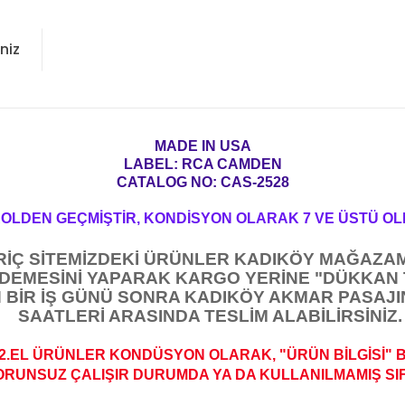
niz
MADE IN USA
LABEL: RCA CAMDEN
CATALOG NO: CAS-2528
ROLDEN GEÇMİŞTİR, KONDİSYON OLARAK 7 VE ÜSTÜ OL
ARİÇ SİTEMİZDEKİ ÜRÜNLER KADIKÖY MAĞAZAM
ÖDEMESİNİ YAPARAK KARGO YERİNE "DÜKKAN 
 BİR İŞ GÜNÜ SONRA KADIKÖY AKMAR PASAJIN
SAATLERİ ARASINDA TESLİM ALABİLİRSİNİZ.
2.EL ÜRÜNLER KONDÜSYON OLARAK, "ÜRÜN BİLGİSİ" 
ORUNSUZ ÇALIŞIR DURUMDA YA DA KULLANILMAMIŞ SIFI