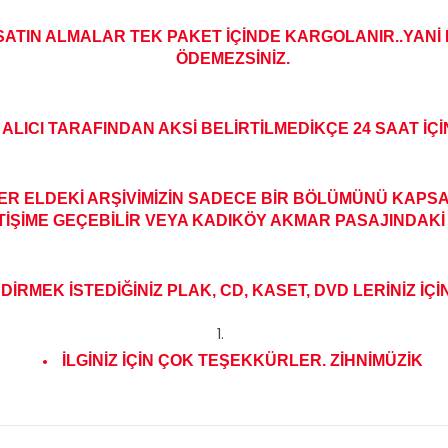
 SATIN ALMALAR TEK PAKET İÇİNDE KARGOLANIR..YANİ 
ÖDEMEZSİNİZ.
ALICI TARAFINDAN AKSİ BELİRTİLMEDİKÇE 24 SAAT İÇ
 ELDEKİ ARŞİVİMİZİN SADECE BİR BÖLÜMÜNÜ KAPSAM
TİŞİME GEÇEBİLİR VEYA KADIKÖY AKMAR PASAJINDAKİ 
RMEK İSTEDİĞİNİZ PLAK, CD, KASET, DVD LERİNİZ İÇİN
İLGİNİZ İÇİN ÇOK TEŞEKKÜRLER. ZİHNİMÜZİK