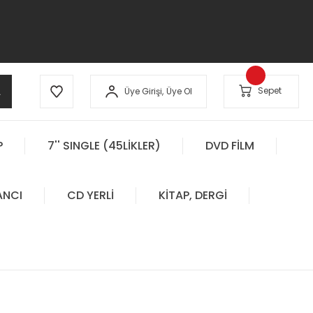
A
Sepet
Üye Girişi,
Üye Ol
P
7'' SINGLE (45LİKLER)
DVD FİLM
ANCI
CD YERLİ
KİTAP, DERGİ