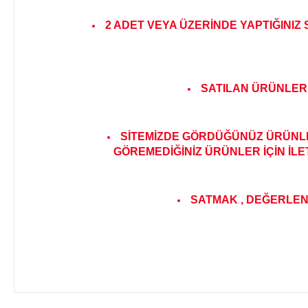
2 ADET VEYA ÜZERİNDE YAPTIĞINIZ
SATILAN ÜRÜNLER 
SİTEMİZDE GÖRDÜĞÜNÜZ ÜRÜNLER
GÖREMEDİĞİNİZ ÜRÜNLER İÇİN İLE
SATMAK , DEĞERLENDİ