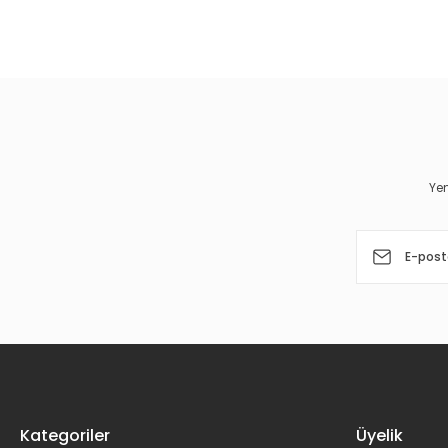
Bu ürünün fiyat bilgisi, resim, ürün açıklamalarında ve diğer 
Görüş ve önerileriniz için teşekkür ederiz.
Ürün resmi kalitesiz, bozuk veya görüntülenemiyor.
Ürün açıklamasında eksik bilgiler bulunuyor.
Ürün bilgilerinde hatalar bulunuyor.
Yen
Ürün fiyatı diğer sitelerden daha pahalı.
Bu ürüne benzer farklı alternatifler olmalı.
Kategoriler
Üyelik