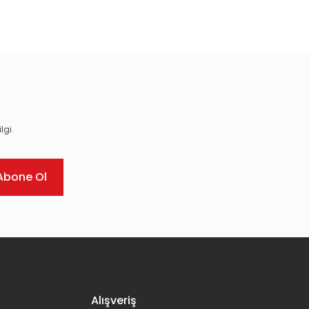
ıza iletebilirsiniz.
lgi.
Abone Ol
Alışveriş