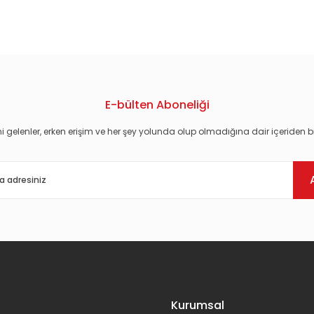
konularda yetersiz gördüğünüz noktaları öneri formunu kullanarak tarafım
E-bülten Aboneliği
i gelenler, erken erişim ve her şey yolunda olup olmadığına dair içeriden bi
Gönder
Kurumsal