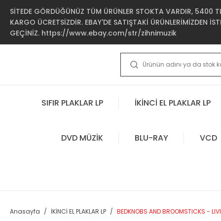
SİTEDE GÖRDÜĞÜNÜZ TÜM ÜRÜNLER STOKTA VARDIR, 5400 TL 
KARGO ÜCRETSİZDİR. EBAY'DE SATIŞTAKİ ÜRÜNLERİMİZDEN İSTE
GEÇİNİZ. https://www.ebay.com/str/zihnimuzik
SIFIR PLAKLAR LP
İKİNCİ EL PLAKLAR LP
DVD MÜZİK
BLU-RAY
VCD
Anasayfa
İKİNCİ EL PLAKLAR LP
BEDKNOBS AND BROOMSTICKS - LIVIN