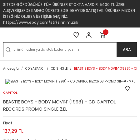
SİTEDE GÖRDÜĞÜNÜZ TÜM ÜRÜNLER STOKTA VARDIR, 5400 TL ÜZERİ
ALIŞVERİŞLERDE KARGO ÜCRETSİZDİR. EBAY'DE SATIŞTAKİ ÜRÜNLERİMİZDEN
İSTEĞİNİZ OLURSA İLETİŞİME GEÇİNİZ.
https://www.ebay.com/str/zihnimuzik
ARA
Anasayfa
CD YABANCI
CD SINGLE
BEASTIE BOYS - BODY MOVIN' (1998) - CD
CAPITOL
BEASTIE BOYS - BODY MOVIN' (1998) - CD CAPITOL
RECORDS PROMO SINGLE 2.EL
Fiyat
137,29 TL