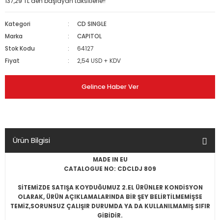
137,29 TL den başlayan taksitlerle!!
Kategori
CD SINGLE
Marka
CAPITOL
Stok Kodu
64127
Fiyat
2,54 USD + KDV
Gelince Haber Ver
Ürün Bilgisi
MADE IN EU
CATALOGUE NO: CDCLDJ 809
SİTEMİZDE SATIŞA KOYDUĞUMUZ 2.EL ÜRÜNLER KONDİSYON
OLARAK, ÜRÜN AÇIKLAMALARINDA BİR ŞEY BELİRTİLMEMİŞSE
TEMİZ,SORUNSUZ ÇALIŞIR DURUMDA YA DA KULLANILMAMIŞ SIFIR
GİBİDİR.