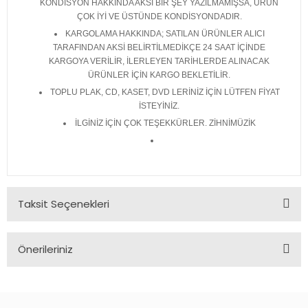
KONDİSYON HAKKINDA AKSİ BİR ŞEY YAZILMAMIŞSA, ÜRÜN
ÇOK İYİ VE ÜSTÜNDE KONDİSYONDADIR.
KARGOLAMA HAKKINDA; SATILAN ÜRÜNLER ALICI
TARAFINDAN AKSİ BELİRTİLMEDİKÇE 24 SAAT İÇİNDE
KARGOYA VERİLİR, İLERLEYEN TARİHLERDE ALINACAK
ÜRÜNLER İÇİN KARGO BEKLETİLİR.
TOPLU PLAK, CD, KASET, DVD LERİNİZ İÇİN LÜTFEN FİYAT
İSTEYİNİZ.
İLGİNİZ İÇİN ÇOK TEŞEKKÜRLER. ZİHNİMÜZİK
Taksit Seçenekleri
Önerileriniz
Bu ürünün fiyat bilgisi, resim, ürün açıklamalarında ve diğer
konularda yetersiz gördüğünüz noktaları öneri formunu
kullanarak tarafımıza iletebilirsiniz.