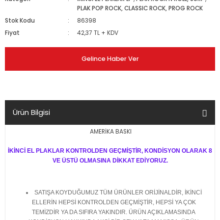
PLAK POP ROCK, CLASSIC ROCK, PROG ROCK
Stok Kodu
86398
Fiyat
42,37 TL + KDV
Gelince Haber Ver
Ürün Bilgisi
AMERİKA BASKI
İKİNCİ EL PLAKLAR KONTROLDEN GEÇMİŞTİR, KONDİSYON OLARAK 8
VE ÜSTÜ OLMASINA DİKKAT EDİYORUZ.
SATIŞA KOYDUĞUMUZ TÜM ÜRÜNLER ORİJİNALDİR, İKİNCİ
ELLERİN HEPSİ KONTROLDEN GEÇMİŞTİR, HEPSİ YA ÇOK
TEMİZDİR YA DA SIFIRA YAKINDIR. ÜRÜN AÇIKLAMASINDA