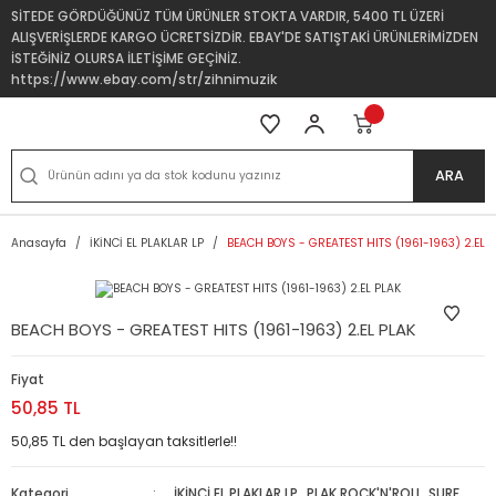
SİTEDE GÖRDÜĞÜNÜZ TÜM ÜRÜNLER STOKTA VARDIR, 5400 TL ÜZERİ
ALIŞVERİŞLERDE KARGO ÜCRETSİZDİR. EBAY'DE SATIŞTAKİ ÜRÜNLERİMİZDEN
İSTEĞİNİZ OLURSA İLETİŞİME GEÇİNİZ.
https://www.ebay.com/str/zihnimuzik
ARA
Anasayfa
İKİNCİ EL PLAKLAR LP
BEACH BOYS - GREATEST HITS (1961-1963) 2.EL 
BEACH BOYS - GREATEST HITS (1961-1963) 2.EL PLAK
Fiyat
50,85 TL
50,85 TL den başlayan taksitlerle!!
Kategori
İKİNCİ EL PLAKLAR LP
,
PLAK ROCK'N'ROLL, SURF
,