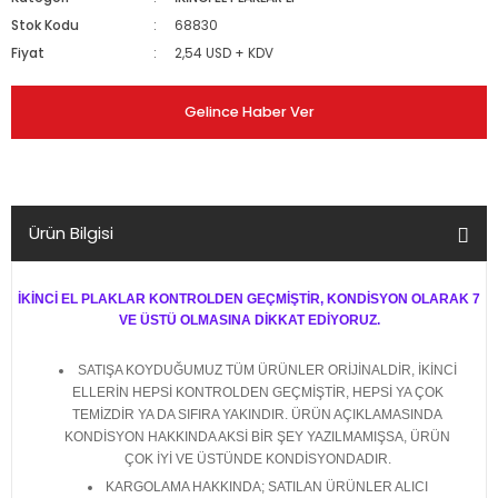
Stok Kodu
68830
Fiyat
2,54 USD + KDV
Gelince Haber Ver
Ürün Bilgisi
İKİNCİ EL PLAKLAR KONTROLDEN GEÇMİŞTİR, KONDİSYON OLARAK 7
VE ÜSTÜ OLMASINA DİKKAT EDİYORUZ.
SATIŞA KOYDUĞUMUZ TÜM ÜRÜNLER ORİJİNALDİR, İKİNCİ
ELLERİN HEPSİ KONTROLDEN GEÇMİŞTİR, HEPSİ YA ÇOK
TEMİZDİR YA DA SIFIRA YAKINDIR. ÜRÜN AÇIKLAMASINDA
KONDİSYON HAKKINDA AKSİ BİR ŞEY YAZILMAMIŞSA, ÜRÜN
ÇOK İYİ VE ÜSTÜNDE KONDİSYONDADIR.
KARGOLAMA HAKKINDA; SATILAN ÜRÜNLER ALICI