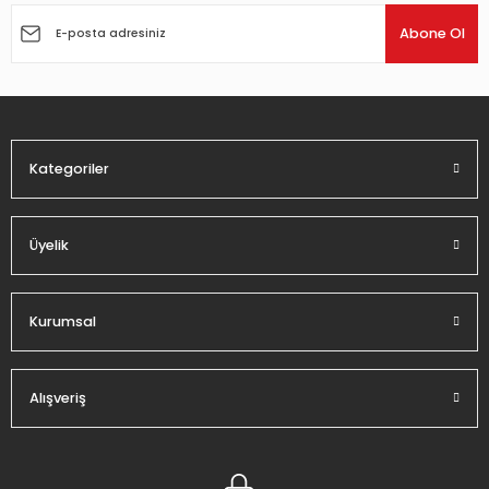
Ürün açıklamasında eksik bilgiler bulunuyor.
Abone Ol
Ürün bilgilerinde hatalar bulunuyor.
Ürün fiyatı diğer sitelerden daha pahalı.
Bu ürüne benzer farklı alternatifler olmalı.
Kategoriler
Üyelik
Gönder
Kurumsal
Alışveriş