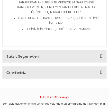
TARAFINDAN AKSİ BELİRTİLMEDİKÇE 24 SAAT İÇİNDE
KARGOYA VERİLİR, İLERLEYEN TARİHLERDE ALINACAK
ÜRÜNLER İÇİN KARGO BEKLETİLİR.
TOPLU PLAK, CD, KASET, DVD LERİNİZ İÇİN LÜTFEN FİYAT
İSTEYİNİZ.
İLGİNİZ İÇİN ÇOK TEŞEKKÜRLER. ZİHNİMÜZİK
Taksit Seçenekleri
Önerileriniz
Bu ürünün fiyat bilgisi, resim, ürün açıklamalarında ve diğer
konularda yetersiz gördüğünüz noktaları öneri formunu
kullanarak tarafımıza iletebilirsiniz.
Görüş ve önerileriniz için teşekkür ederiz.
E-bülten Aboneliği
Yeni gelenler, erken erişim ve her şey yolunda olup olmadığına dair içeriden bilgi.
Ürün resmi kalitesiz, bozuk veya görüntülenemiyor.