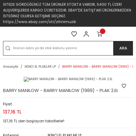
SİTEDE GÖRDÜĞÜNÜZ TÜM ÜRÜNLER STOKTA VARDIR, 5400 TL ÜZERİ
ALIŞVERİŞLERDE KARGO ÜCRETSİZDİR. EBAY'DE SATIŞTAKİ ÜRÜNLERİMİZDEN
İSTEĞİNİZ OLURSA İLETİŞİME GEÇİNİZ.
https://www.ebay.com/str/zihnimuzik
ARA
Anasayfa
İKİNCİ EL PLAKLAR LP
BARRY MANILOW - BARRY MANILOW (1989) - PLA
BARRY MANILOW - BARRY MANILOW (1989) - PLAK 2.EL
Fiyat
137,16 TL
137,16 TL den başlayan taksitlerle!!
Kategori
İKİNCİ EL PLAKLAR LP