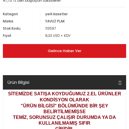
47,70 TL den başlayan taksitlerle!!
Kategori
yerli kasetler
Marka
YAVUZ PLAK
Stok Kodu
113597
Fiyat
8,33 USD + KDV
Gelince Haber Ver
Ürün Bilgisi
SİTEMİZDE SATIŞA KOYDUĞUMUZ 2.EL ÜRÜNLER
KONDİSYON OLARAK
"ÜRÜN BİLGİSİ" BÖLÜMÜNDE BİR ŞEY
BELİRTİLMEMİŞSE
TEMİZ, SORUNSUZ ÇALIŞIR DURUMDA YA DA
KULLANILMAMIŞ SIFIR
GİBİDİR.