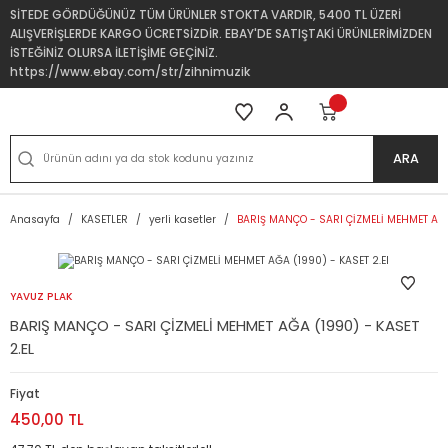
SİTEDE GÖRDÜĞÜNÜZ TÜM ÜRÜNLER STOKTA VARDIR, 5400 TL ÜZERİ
ALIŞVERİŞLERDE KARGO ÜCRETSİZDİR. EBAY'DE SATIŞTAKİ ÜRÜNLERİMİZDEN
İSTEĞİNİZ OLURSA İLETİŞİME GEÇİNİZ.
https://www.ebay.com/str/zihnimuzik
ARA
Anasayfa
KASETLER
yerli kasetler
BARIŞ MANÇO - SARI ÇİZMELİ MEHMET AĞA
YAVUZ PLAK
BARIŞ MANÇO - SARI ÇİZMELİ MEHMET AĞA (1990) - KASET
2.EL
Fiyat
450,00 TL