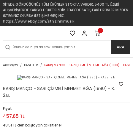
SİTEDE GÖRDÜĞÜNÜZ TÜM ÜRÜNLER STOKTA VARDIR, 5400 TL ÜZERİ
ALIŞVERİŞLERDE KARGO ÜCRETSİZDİR. EBAY'DE SATIŞTAKİ ÜRÜNLERİMİZDEN
İSTEĞİNİZ OLURSA İLETİŞİME GEÇİNİZ.
https://www.ebay.com/str/zihnimuzik
ARA
Anasayfa
KASETLER
BARIŞ MANÇO - SARI ÇİZMELİ MEHMET AĞA (1990) - KASET 
BARIŞ MANÇO - SARI ÇİZMELİ MEHMET AĞA (1990) - KASET
2.EL
Fiyat
457,65 TL
48,51 TL den başlayan taksitlerle!!