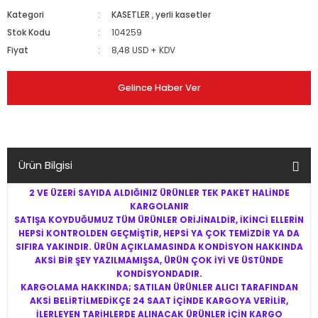
Kategori
KASETLER
,
yerli kasetler
Stok Kodu
104259
Fiyat
8,48 USD + KDV
Gelince Haber Ver
Ürün Bilgisi
2 VE ÜZERİ SAYIDA ALDIĞINIZ ÜRÜNLER TEK PAKET HALİNDE
KARGOLANIR
SATIŞA KOYDUĞUMUZ TÜM ÜRÜNLER ORİJİNALDİR, İKİNCİ ELLERİN
HEPSİ KONTROLDEN GEÇMİŞTİR, HEPSİ YA ÇOK TEMİZDİR YA DA
SIFIRA YAKINDIR. ÜRÜN AÇIKLAMASINDA KONDİSYON HAKKINDA
AKSİ BİR ŞEY YAZILMAMIŞSA, ÜRÜN ÇOK İYİ VE ÜSTÜNDE
KONDİSYONDADIR.
KARGOLAMA HAKKINDA; SATILAN ÜRÜNLER ALICI TARAFINDAN
AKSİ BELİRTİLMEDİKÇE 24 SAAT İÇİNDE KARGOYA VERİLİR,
İLERLEYEN TARİHLERDE ALINACAK ÜRÜNLER İÇİN KARGO