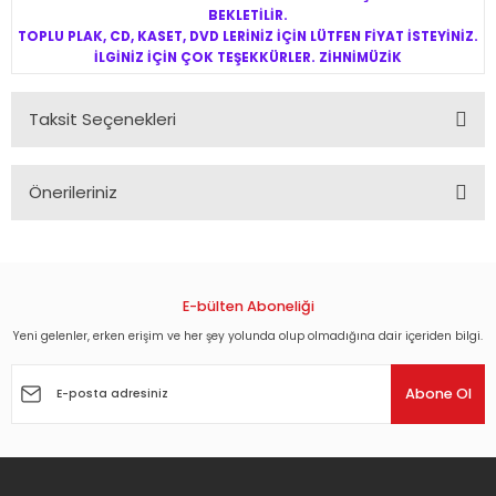
BEKLETİLİR.
TOPLU PLAK, CD, KASET, DVD LERİNİZ İÇİN LÜTFEN FİYAT İSTEYİNİZ.
İLGİNİZ İÇİN ÇOK TEŞEKKÜRLER. ZİHNİMÜZİK
Taksit Seçenekleri
Önerileriniz
Bu ürünün fiyat bilgisi, resim, ürün açıklamalarında ve diğer
konularda yetersiz gördüğünüz noktaları öneri formunu
kullanarak tarafımıza iletebilirsiniz.
Görüş ve önerileriniz için teşekkür ederiz.
E-bülten Aboneliği
Yeni gelenler, erken erişim ve her şey yolunda olup olmadığına dair içeriden bilgi.
Ürün resmi kalitesiz, bozuk veya görüntülenemiyor.
Ürün açıklamasında eksik bilgiler bulunuyor.
Abone Ol
Ürün bilgilerinde hatalar bulunuyor.
Ürün fiyatı diğer sitelerden daha pahalı.
Bu ürüne benzer farklı alternatifler olmalı.