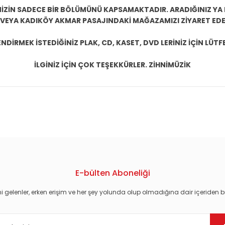
ZİN SADECE BİR BÖLÜMÜNÜ KAPSAMAKTADIR. ARADIĞINIZ YA D
 VEYA KADIKÖY AKMAR PASAJINDAKİ MAĞAZAMIZI ZİYARET EDEB
DİRMEK İSTEDİĞİNİZ PLAK, CD, KASET, DVD LERİNİZ İÇİN LÜTFE
İLGİNİZ İÇİN ÇOK TEŞEKKÜRLER. ZİHNİMÜZİK
konularda yetersiz gördüğünüz noktaları öneri formunu kullanarak tarafım
E-bülten Aboneliği
i gelenler, erken erişim ve her şey yolunda olup olmadığına dair içeriden bi