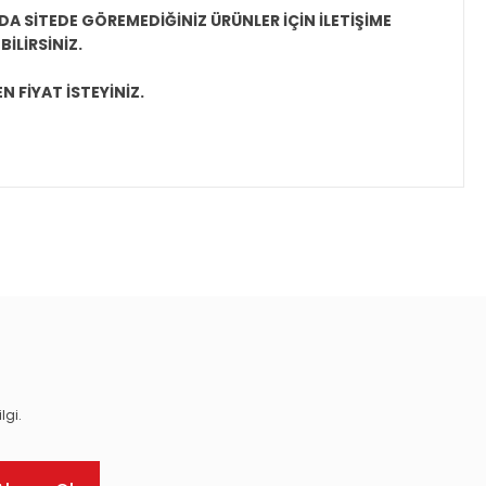
A SİTEDE GÖREMEDİĞİNİZ ÜRÜNLER İÇİN İLETİŞİME
İLİRSİNİZ.
N FİYAT İSTEYİNİZ.
ıza iletebilirsiniz.
lgi.