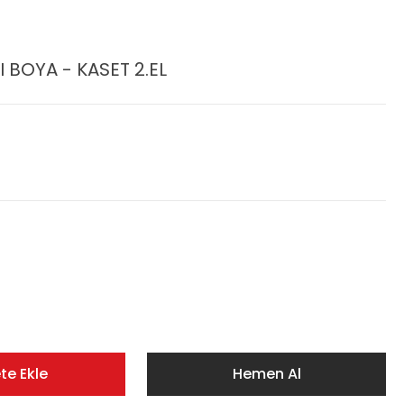
BOYA - KASET 2.EL
te Ekle
Hemen Al