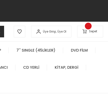
A
Sepet
Üye Girişi,
Üye Ol
P
7'' SINGLE (45LİKLER)
DVD FİLM
ANCI
CD YERLİ
KİTAP, DERGİ