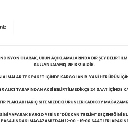
niz
NDİSYON OLARAK, ÜRÜN AÇIKLAMALARINDA BİR ŞEY BELİRTİLM
KULLANILMAMIŞ SIFIR GİBİDİR.
N ALMALAR TEK PAKET İÇİNDE KARGOLANIR. YANİ HER ÜRÜN İÇİ
R ALICI TARAFINDAN AKSİ BELİRTİLMEDİKÇE 24 SAAT İÇİNDE K
IFIR PLAKLAR HARİÇ SİTEMİZDEKİ ÜRÜNLER KADIKÖY MAĞAZAMI
ESİNİ YAPARAK KARGO YERİNE "DÜKKAN TESLİM" SEÇENEĞİNİ KU
ASAJINDAKİ MAĞAZAMIZDAN 12:00 - 19:00 SAATLERİ ARASINDA