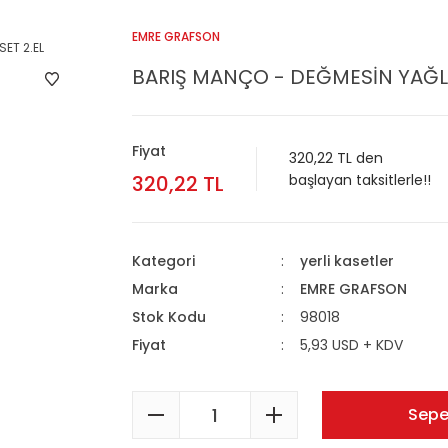
EMRE GRAFSON
BARIŞ MANÇO - DEĞMESİN YAĞLI 
Fiyat
320,22 TL den
320,22 TL
başlayan taksitlerle!!
Kategori
yerli kasetler
Marka
EMRE GRAFSON
Stok Kodu
98018
Fiyat
5,93 USD + KDV
Sepe