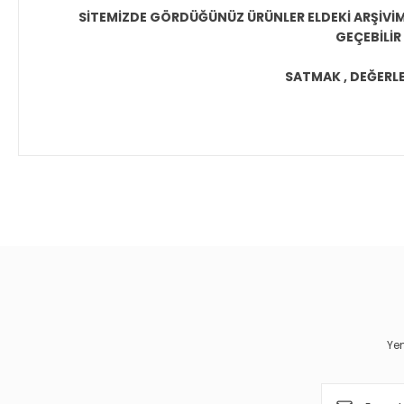
SİTEMİZDE GÖRDÜĞÜNÜZ ÜRÜNLER ELDEKİ ARŞİVİMİ
GEÇEBİLİR
SATMAK , DEĞERLEN
Bu ürünün fiyat bilgisi, resim, ürün açıklamalarında ve diğer 
Görüş ve önerileriniz için teşekkür ederiz.
Ürün resmi kalitesiz, bozuk veya görüntülenemiyor.
Ürün açıklamasında eksik bilgiler bulunuyor.
Ürün bilgilerinde hatalar bulunuyor.
Yen
Ürün fiyatı diğer sitelerden daha pahalı.
Bu ürüne benzer farklı alternatifler olmalı.