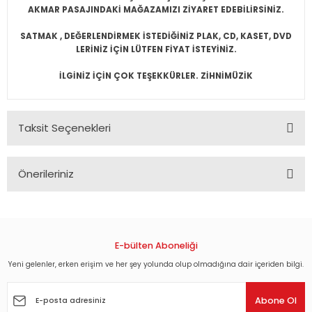
AKMAR PASAJINDAKİ MAĞAZAMIZI ZİYARET EDEBİLİRSİNİZ.
SATMAK , DEĞERLENDİRMEK İSTEDİĞİNİZ PLAK, CD, KASET, DVD
LERİNİZ İÇİN LÜTFEN FİYAT İSTEYİNİZ.
İLGİNİZ İÇİN ÇOK TEŞEKKÜRLER. ZİHNİMÜZİK
Taksit Seçenekleri
Önerileriniz
Bu ürünün fiyat bilgisi, resim, ürün açıklamalarında ve diğer
konularda yetersiz gördüğünüz noktaları öneri formunu
kullanarak tarafımıza iletebilirsiniz.
Görüş ve önerileriniz için teşekkür ederiz.
E-bülten Aboneliği
Yeni gelenler, erken erişim ve her şey yolunda olup olmadığına dair içeriden bilgi.
Ürün resmi kalitesiz, bozuk veya görüntülenemiyor.
Ürün açıklamasında eksik bilgiler bulunuyor.
Abone Ol