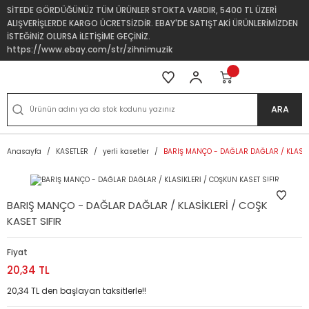
SİTEDE GÖRDÜĞÜNÜZ TÜM ÜRÜNLER STOKTA VARDIR, 5400 TL ÜZERİ
ALIŞVERİŞLERDE KARGO ÜCRETSİZDİR. EBAY'DE SATIŞTAKİ ÜRÜNLERİMİZDEN
İSTEĞİNİZ OLURSA İLETİŞİME GEÇİNİZ.
https://www.ebay.com/str/zihnimuzik
ARA
Anasayfa
KASETLER
yerli kasetler
BARIŞ MANÇO - DAĞLAR DAĞLAR / KLASİKL
BARIŞ MANÇO - DAĞLAR DAĞLAR / KLASİKLERİ / COŞKUN
KASET SIFIR
Fiyat
20,34 TL
20,34 TL den başlayan taksitlerle!!