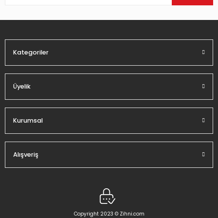
Ürün bilgilerinde hatalar bulunuyor.
Ürün fiyatı diğer sitelerden daha pahalı.
Bu ürüne benzer farklı alternatifler olmalı.
Kategoriler
Üyelik
Gönder
Kurumsal
Alışveriş
Copyright 2023 © Zihni.com