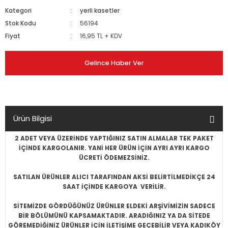
Kategori
yerli kasetler
Stok Kodu
56194
Fiyat
16,95 TL + KDV
Gelince Haber Ver
Ürün Bilgisi
2 ADET VEYA ÜZERİNDE YAPTIĞINIZ SATIN ALMALAR TEK PAKET
İÇİNDE KARGOLANIR. YANİ HER ÜRÜN İÇİN AYRI AYRI KARGO
ÜCRETİ ÖDEMEZSİNİZ.
SATILAN ÜRÜNLER ALICI TARAFINDAN AKSİ BELİRTİLMEDİKÇE 24
SAAT İÇİNDE KARGOYA VERİLİR.
SİTEMİZDE GÖRDÜĞÜNÜZ ÜRÜNLER ELDEKİ ARŞİVİMİZİN SADECE
BİR BÖLÜMÜNÜ KAPSAMAKTADIR. ARADIĞINIZ YA DA SİTEDE
GÖREMEDİĞİNİZ ÜRÜNLER İÇİN İLETİŞİME GEÇEBİLİR VEYA KADIKÖY