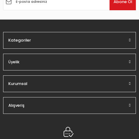
Ürün açıklamasında eksik bilgiler bulunuyor.
Abone Ol
Ürün bilgilerinde hatalar bulunuyor.
Ürün fiyatı diğer sitelerden daha pahalı.
Bu ürüne benzer farklı alternatifler olmalı.
Kategoriler
Üyelik
Gönder
Kurumsal
Alışveriş