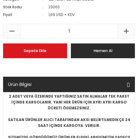
Stok Kodu
23063
Fiyat
1,69 USD + KDV
Sepete Ekle
Hemen Al
Ürün Bilgisi
2 ADET VEYA ÜZERİNDE YAPTIĞINIZ SATIN ALMALAR TEK PAKET
İÇİNDE KARGOLANIR. YANİ HER ÜRÜN İÇİN AYRI AYRI KARGO
ÜCRETİ ÖDEMEZSİNİZ.
SATILAN ÜRÜNLER ALICI TARAFINDAN AKSİ BELİRTİLMEDİKÇE 24
SAAT İÇİNDE KARGOYA VERİLİR.
SİTEMİZDE GÖRDÜĞÜNÜZ ÜRÜNLER ELDEKİ ARŞİVİMİZİN SADECE