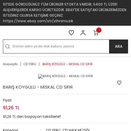
SİTEDE GÖRDÜĞÜNÜZ TÜM ÜRÜNLER STOKTA VARDIR, 5400 TL ÜZERİ
ALIŞVERİŞLERDE KARGO ÜCRETSİZDİR. EBAY'DE SATIŞTAKİ ÜRÜNLERİMİZDEN
İSTEĞİNİZ OLURSA İLETİŞİME GEÇİNİZ.
https://www.ebay.com/str/zihnimuzik
ARA
Anasayfa
CD YERLİ
BARIŞ KÖYGÜLÜ - MİSKAL CD SIFIR
BARIŞ KÖYGÜLÜ - MİSKAL CD SIFIR
Fiyat
91,26 TL
91,26 TL den başlayan taksitlerle!!
Kategori
CD YERLİ
,
CD HALK MÜZİĞİ