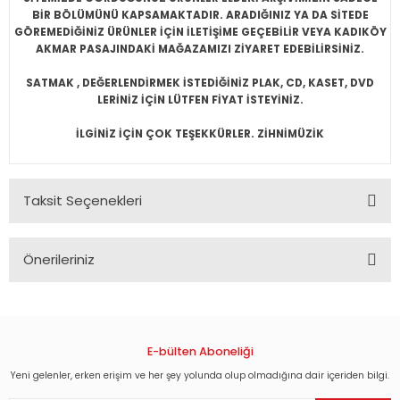
BİR BÖLÜMÜNÜ KAPSAMAKTADIR. ARADIĞINIZ YA DA SİTEDE
GÖREMEDİĞİNİZ ÜRÜNLER İÇİN İLETİŞİME GEÇEBİLİR VEYA KADIKÖY
AKMAR PASAJINDAKİ MAĞAZAMIZI ZİYARET EDEBİLİRSİNİZ.
SATMAK , DEĞERLENDİRMEK İSTEDİĞİNİZ PLAK, CD, KASET, DVD
LERİNİZ İÇİN LÜTFEN FİYAT İSTEYİNİZ.
İLGİNİZ İÇİN ÇOK TEŞEKKÜRLER. ZİHNİMÜZİK
Taksit Seçenekleri
Önerileriniz
Bu ürünün fiyat bilgisi, resim, ürün açıklamalarında ve diğer
konularda yetersiz gördüğünüz noktaları öneri formunu
kullanarak tarafımıza iletebilirsiniz.
Görüş ve önerileriniz için teşekkür ederiz.
E-bülten Aboneliği
Yeni gelenler, erken erişim ve her şey yolunda olup olmadığına dair içeriden bilgi.
Ürün resmi kalitesiz, bozuk veya görüntülenemiyor.