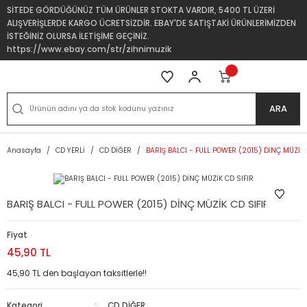
SİTEDE GÖRDÜĞÜNÜZ TÜM ÜRÜNLER STOKTA VARDIR, 5400 TL ÜZERİ
ALIŞVERİŞLERDE KARGO ÜCRETSİZDİR. EBAY'DE SATIŞTAKİ ÜRÜNLERİMİZDEN
İSTEĞİNİZ OLURSA İLETİŞİME GEÇİNİZ.
https://www.ebay.com/str/zihnimuzik
ARA
Anasayfa
CD YERLİ
CD DİĞER
BARIŞ BALCI - FULL POWER (2015) DİNÇ MÜZİK 
BARIŞ BALCI - FULL POWER (2015) DİNÇ MÜZİK CD SIFIR
Fiyat
45,90 TL
45,90 TL den başlayan taksitlerle!!
Kategori
CD DİĞER