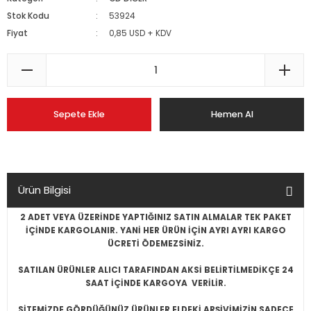
Stok Kodu
53924
Fiyat
0,85 USD + KDV
Sepete Ekle
Hemen Al
Ürün Bilgisi
2 ADET VEYA ÜZERİNDE YAPTIĞINIZ SATIN ALMALAR TEK PAKET
İÇİNDE KARGOLANIR. YANİ HER ÜRÜN İÇİN AYRI AYRI KARGO
ÜCRETİ ÖDEMEZSİNİZ.
SATILAN ÜRÜNLER ALICI TARAFINDAN AKSİ BELİRTİLMEDİKÇE 24
SAAT İÇİNDE KARGOYA VERİLİR.
SİTEMİZDE GÖRDÜĞÜNÜZ ÜRÜNLER ELDEKİ ARŞİVİMİZİN SADECE