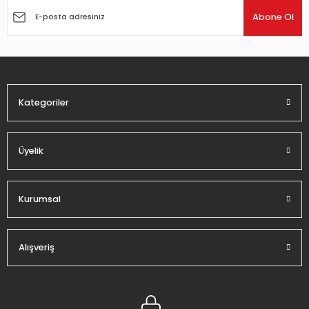
Ürün açıklamasında eksik bilgiler bulunuyor.
Abone Ol
Ürün bilgilerinde hatalar bulunuyor.
Ürün fiyatı diğer sitelerden daha pahalı.
Bu ürüne benzer farklı alternatifler olmalı.
Kategoriler
Üyelik
Gönder
Kurumsal
Alışveriş