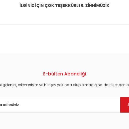
İLGİNİZ İÇİN ÇOK TEŞEKKÜRLER. ZİHNİMÜZİK
konularda yetersiz gördüğünüz noktaları öneri formunu kullanarak tarafım
E-bülten Aboneliği
i gelenler, erken erişim ve her şey yolunda olup olmadığına dair içeriden bi