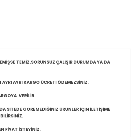
MEMİŞSE TEMİZ,SORUNSUZ ÇALIŞIR DURUMDA YA DA
N AYRI AYRI KARGO ÜCRETİ ÖDEMEZSİNİZ.
ARGOYA VERİLİR.
A SİTEDE GÖREMEDİĞİNİZ ÜRÜNLER İÇİN İLETİŞİME
İLİRSİNİZ.
N FİYAT İSTEYİNİZ.