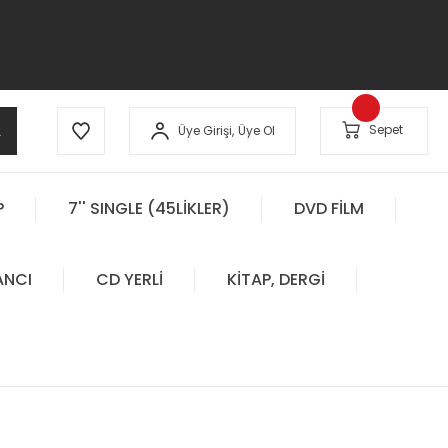
A
Sepet
Üye Girişi,
Üye Ol
P
7'' SINGLE (45LİKLER)
DVD FİLM
ANCI
CD YERLİ
KİTAP, DERGİ