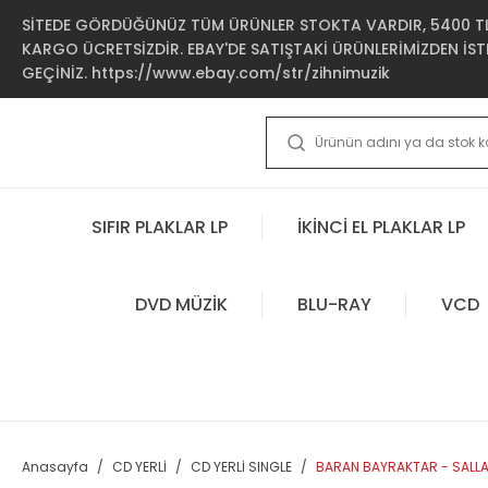
SİTEDE GÖRDÜĞÜNÜZ TÜM ÜRÜNLER STOKTA VARDIR, 5400 TL 
KARGO ÜCRETSİZDİR. EBAY'DE SATIŞTAKİ ÜRÜNLERİMİZDEN İSTE
GEÇİNİZ. https://www.ebay.com/str/zihnimuzik
SIFIR PLAKLAR LP
İKİNCİ EL PLAKLAR LP
DVD MÜZİK
BLU-RAY
VCD
Anasayfa
CD YERLİ
CD YERLİ SINGLE
BARAN BAYRAKTAR - SALLA 