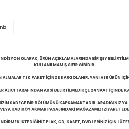
niz
NDİSYON OLARAK, ÜRÜN AÇIKLAMALARINDA BİR ŞEY BELİRTİL
KULLANILMAMIŞ SIFIR GİBİDİR.
N ALMALAR TEK PAKET İÇİNDE KARGOLANIR. YANİ HER ÜRÜN İÇİ
R ALICI TARAFINDAN AKSİ BELİRTİLMEDİKÇE 24 SAAT İÇİNDE K
ZİN SADECE BİR BÖLÜMÜNÜ KAPSAMAKTADIR. ARADIĞINIZ YA D
 VEYA KADIKÖY AKMAR PASAJINDAKİ MAĞAZAMIZI ZİYARET EDEB
DİRMEK İSTEDİĞİNİZ PLAK, CD, KASET, DVD LERİNİZ İÇİN LÜTFE