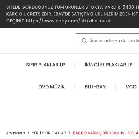
SİTEDE GÖRDÜĞÜNÜZ TÜM ÜRÜNLER STOKTA VARDIR, 5400 TL 
KARGO ÜCRETSİZDİR. EBAY'DE SATIŞTAKİ ÜRÜNLERİMİZDEN İSTE
GEÇİNİZ. https://www.ebay.com/str/zihnimuzik
SIFIR PLAKLAR LP
İKİNCİ EL PLAKLAR LP
DVD MÜZİK
BLU-RAY
VCD
Anasayfa
YERLİ SIFIR PLAKLAR
BAK BİR VARMIŞ BİR YOKMUŞ - VOL 4 / 