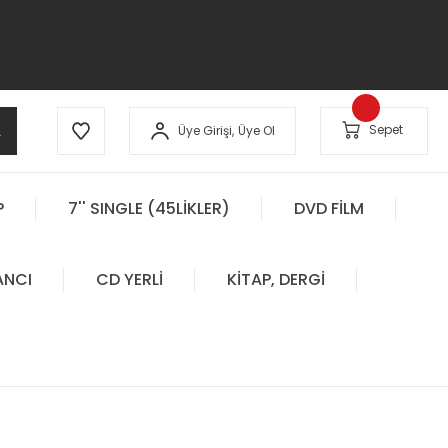
A
Sepet
Üye Girişi,
Üye Ol
P
7'' SINGLE (45LİKLER)
DVD FİLM
ANCI
CD YERLİ
KİTAP, DERGİ