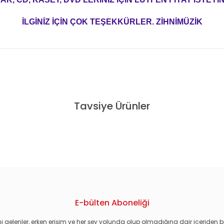
İLGİNİZ İÇİN ÇOK TEŞEKKÜRLER. ZİHNİMÜZİK
konularda yetersiz gördüğünüz noktaları öneri formunu kullanarak tarafım
Tavsiye Ürünler
LF SPEED MASTERED SIFIR PLAK
QUEEN - INNUENDO (1991) - 2L
E-bülten Aboneliği
i gelenler, erken erişim ve her şey yolunda olup olmadığına dair içeriden bi