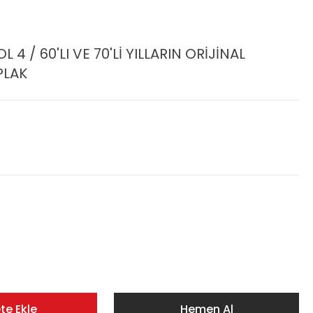
4 / 60'LI VE 70'Lİ YILLARIN ORİJİNAL
PLAK
te Ekle
Hemen Al