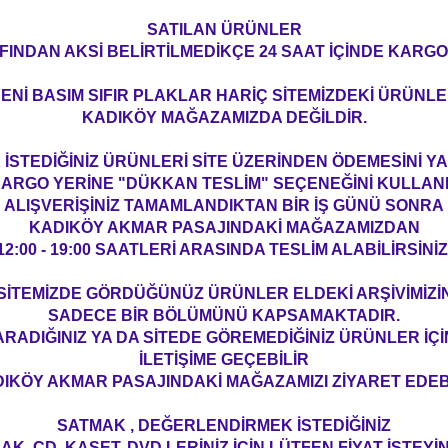
SATILAN ÜRÜNLER
FINDAN AKSİ BELİRTİLMEDİKÇE 24 SAAT İÇİNDE KARGO
ENİ BASIM SIFIR PLAKLAR HARİÇ SİTEMİZDEKİ ÜRÜNL
KADIKÖY MAĞAZAMIZDA DEĞİLDİR.
İSTEDİĞİNİZ ÜRÜNLERİ SİTE ÜZERİNDEN ÖDEMESİNİ 
ARGO YERİNE "DÜKKAN TESLİM" SEÇENEĞİNİ KULLAN
ALIŞVERİŞİNİZ TAMAMLANDIKTAN BİR İŞ GÜNÜ SONRA
KADIKÖY AKMAR PASAJINDAKİ MAĞAZAMIZDAN
12:00 - 19:00 SAATLERİ ARASINDA TESLİM ALABİLİRSİNİZ
SİTEMİZDE GÖRDÜĞÜNÜZ ÜRÜNLER ELDEKİ ARŞİVİMİZİ
SADECE BİR BÖLÜMÜNÜ KAPSAMAKTADIR.
ARADIĞINIZ YA DA SİTEDE GÖREMEDİĞİNİZ ÜRÜNLER İÇİ
İLETİŞİME GEÇEBİLİR
IKÖY AKMAR PASAJINDAKİ MAĞAZAMIZI ZİYARET EDEBİ
SATMAK , DEĞERLENDİRMEK İSTEDİĞİNİZ
AK, CD, KASET, DVD LERİNİZ İÇİN LÜTFEN FİYAT İSTEYİN