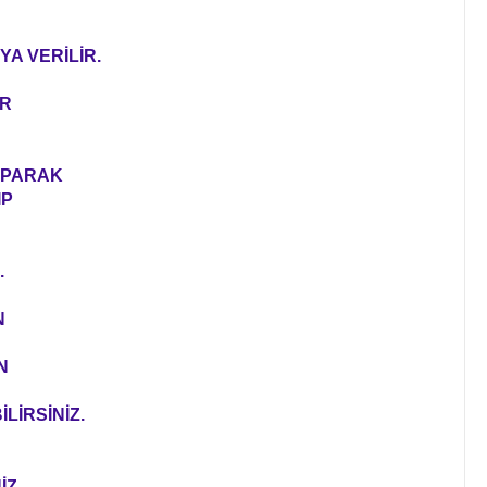
YA VERİLİR.
ER
YAPARAK
IP
.
N
N
LİRSİNİZ.
İZ.