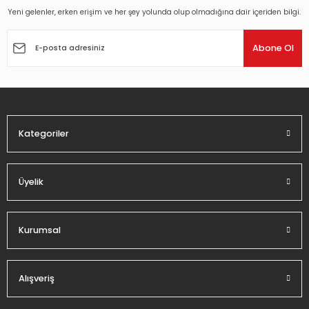
Yeni gelenler, erken erişim ve her şey yolunda olup olmadığına dair içeriden bilgi.
Ürün resmi kalitesiz, bozuk veya görüntülenemiyor.
Ürün açıklamasında eksik bilgiler bulunuyor.
Abone Ol
Ürün bilgilerinde hatalar bulunuyor.
Ürün fiyatı diğer sitelerden daha pahalı.
Bu ürüne benzer farklı alternatifler olmalı.
Kategoriler
Üyelik
Gönder
Kurumsal
Alışveriş