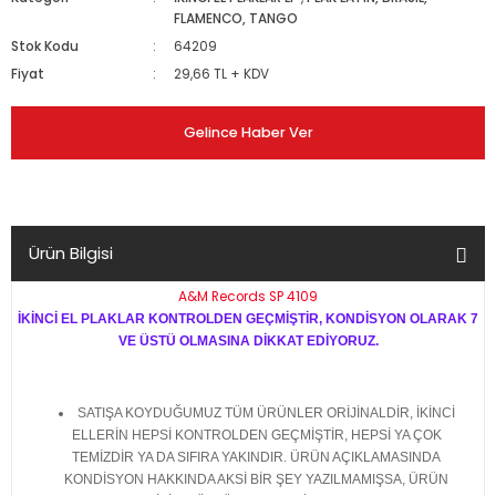
FLAMENCO, TANGO
Stok Kodu
64209
Fiyat
29,66 TL + KDV
Gelince Haber Ver
Ürün Bilgisi
A&M Records SP 4109
İKİNCİ EL PLAKLAR KONTROLDEN GEÇMİŞTİR, KONDİSYON OLARAK 7
VE ÜSTÜ OLMASINA DİKKAT EDİYORUZ.
SATIŞA KOYDUĞUMUZ TÜM ÜRÜNLER ORİJİNALDİR, İKİNCİ
ELLERİN HEPSİ KONTROLDEN GEÇMİŞTİR, HEPSİ YA ÇOK
TEMİZDİR YA DA SIFIRA YAKINDIR. ÜRÜN AÇIKLAMASINDA
KONDİSYON HAKKINDA AKSİ BİR ŞEY YAZILMAMIŞSA, ÜRÜN