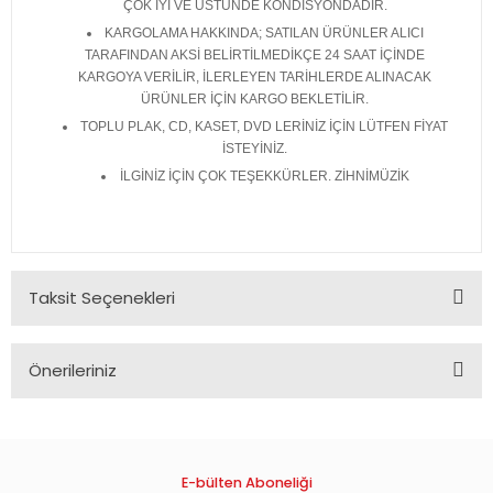
ÇOK İYİ VE ÜSTÜNDE KONDİSYONDADIR.
KARGOLAMA HAKKINDA; SATILAN ÜRÜNLER ALICI
TARAFINDAN AKSİ BELİRTİLMEDİKÇE 24 SAAT İÇİNDE
KARGOYA VERİLİR, İLERLEYEN TARİHLERDE ALINACAK
ÜRÜNLER İÇİN KARGO BEKLETİLİR.
TOPLU PLAK, CD, KASET, DVD LERİNİZ İÇİN LÜTFEN FİYAT
İSTEYİNİZ.
İLGİNİZ İÇİN ÇOK TEŞEKKÜRLER. ZİHNİMÜZİK
Taksit Seçenekleri
Önerileriniz
Bu ürünün fiyat bilgisi, resim, ürün açıklamalarında ve diğer
konularda yetersiz gördüğünüz noktaları öneri formunu
kullanarak tarafımıza iletebilirsiniz.
Görüş ve önerileriniz için teşekkür ederiz.
E-bülten Aboneliği