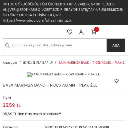
SİTEDE GÖRDÜĞÜNÜZ TÜM ÜRÜNLER STOKTA VARDIR, 5400 TL ÜZERİ
ALIŞVERİŞLERDE KARGO ÜCRETSİZDİR. EBAY'DE SATIŞTAKİ ÜRÜNLERİMİZDEN
İSTEĞİNİZ OLURSA İLETİŞİME GEÇİNİZ.
https://www.ebay.com/str/zihnimuzik
ARA
Anasayfa
İKİNCİ EL PLAKLAR LP
BAJA MARIMBA BAND - RIDES AGAIN - PLAK 2.EL
BAJA MARIMBA BAND - RIDES AGAIN - PLAK 2.EL
Fiyat
35,59 TL
35,59 TL den başlayan taksitlerle!!
Kategori
İKİNCİ EL PLAKLAR LP
,
PLAK LATIN, BRASIL,