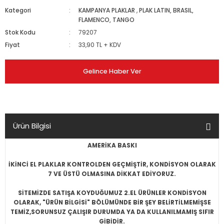
Kategori
KAMPANYA PLAKLAR
,
PLAK LATIN, BRASIL,
FLAMENCO, TANGO
Stok Kodu
79207
Fiyat
33,90 TL + KDV
Gelince Haber Ver
Ürün Bilgisi
AMERİKA BASKI
İKİNCİ EL PLAKLAR KONTROLDEN GEÇMİŞTİR, KONDİSYON OLARAK
7 VE ÜSTÜ OLMASINA DİKKAT EDİYORUZ.
SİTEMİZDE SATIŞA KOYDUĞUMUZ 2.EL ÜRÜNLER KONDİSYON
OLARAK, "ÜRÜN BİLGİSİ" BÖLÜMÜNDE BİR ŞEY BELİRTİLMEMİŞSE
TEMİZ,SORUNSUZ ÇALIŞIR DURUMDA YA DA KULLANILMAMIŞ SIFIR
GİBİDİR.