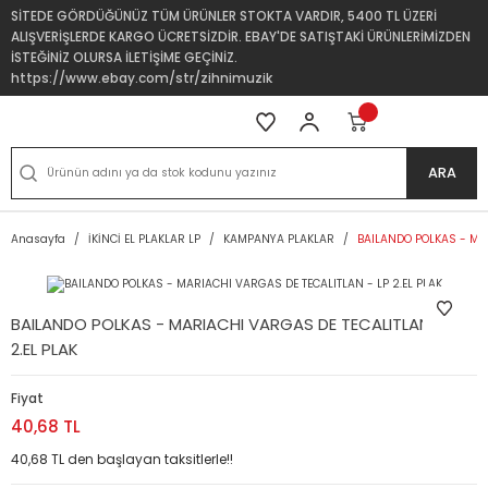
SİTEDE GÖRDÜĞÜNÜZ TÜM ÜRÜNLER STOKTA VARDIR, 5400 TL ÜZERİ
ALIŞVERİŞLERDE KARGO ÜCRETSİZDİR. EBAY'DE SATIŞTAKİ ÜRÜNLERİMİZDEN
İSTEĞİNİZ OLURSA İLETİŞİME GEÇİNİZ.
https://www.ebay.com/str/zihnimuzik
ARA
Anasayfa
İKİNCİ EL PLAKLAR LP
KAMPANYA PLAKLAR
BAILANDO POLKAS - MAR
BAILANDO POLKAS - MARIACHI VARGAS DE TECALITLAN - LP
2.EL PLAK
Fiyat
40,68 TL
40,68 TL den başlayan taksitlerle!!