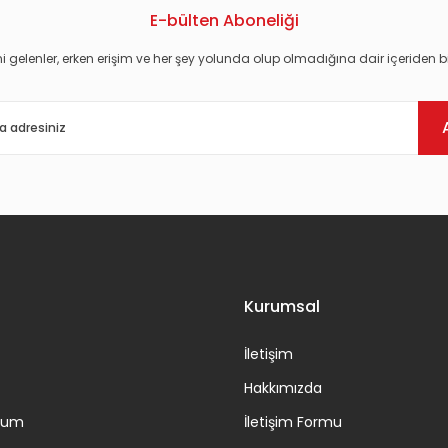
E-bülten Aboneliği
i gelenler, erken erişim ve her şey yolunda olup olmadığına dair içeriden bi
Gönder
Kurumsal
İletişim
Hakkımızda
ttum
İletişim Formu