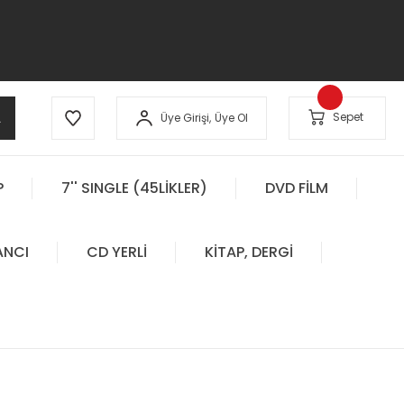
A
Sepet
Üye Girişi,
Üye Ol
P
7'' SINGLE (45LİKLER)
DVD FİLM
ANCI
CD YERLİ
KİTAP, DERGİ