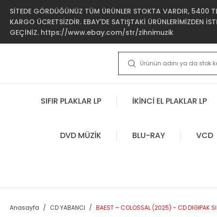
SİTEDE GÖRDÜĞÜNÜZ TÜM ÜRÜNLER STOKTA VARDIR, 5400 TL 
KARGO ÜCRETSİZDİR. EBAY'DE SATIŞTAKİ ÜRÜNLERİMİZDEN İSTE
GEÇİNİZ. https://www.ebay.com/str/zihnimuzik
SIFIR PLAKLAR LP
İKİNCİ EL PLAKLAR LP
DVD MÜZİK
BLU-RAY
VCD
Anasayfa
CD YABANCI
BAEST – COLOSSAL (2025) - CD DIGIPAK SI