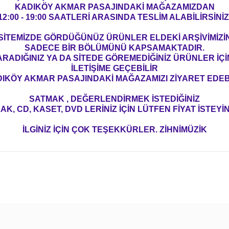
KADIKÖY AKMAR PASAJINDAKİ MAĞAZAMIZDAN
12:00 - 19:00 SAATLERİ ARASINDA TESLİM ALABİLİRSİNİZ
SİTEMİZDE GÖRDÜĞÜNÜZ ÜRÜNLER ELDEKİ ARŞİVİMİZİ
SADECE BİR BÖLÜMÜNÜ KAPSAMAKTADIR.
ARADIĞINIZ YA DA SİTEDE GÖREMEDİĞİNİZ ÜRÜNLER İÇİ
İLETİŞİME GEÇEBİLİR
IKÖY AKMAR PASAJINDAKİ MAĞAZAMIZI ZİYARET EDEBİ
SATMAK , DEĞERLENDİRMEK İSTEDİĞİNİZ
AK, CD, KASET, DVD LERİNİZ İÇİN LÜTFEN FİYAT İSTEYİN
İLGİNİZ İÇİN ÇOK TEŞEKKÜRLER. ZİHNİMÜZİK
konularda yetersiz gördüğünüz noktaları öneri formunu kullanarak tarafım