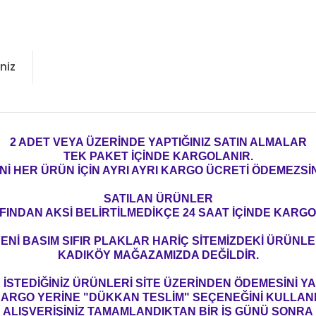
niz
2 ADET VEYA ÜZERİNDE YAPTIĞINIZ SATIN ALMALAR
TEK PAKET İÇİNDE KARGOLANIR.
Nİ HER ÜRÜN İÇİN AYRI AYRI KARGO ÜCRETİ ÖDEMEZSİN
SATILAN ÜRÜNLER
FINDAN AKSİ BELİRTİLMEDİKÇE 24 SAAT İÇİNDE KARGO
ENİ BASIM SIFIR PLAKLAR HARİÇ SİTEMİZDEKİ ÜRÜNL
KADIKÖY MAĞAZAMIZDA DEĞİLDİR.
İSTEDİĞİNİZ ÜRÜNLERİ SİTE ÜZERİNDEN ÖDEMESİNİ 
ARGO YERİNE "DÜKKAN TESLİM" SEÇENEĞİNİ KULLAN
ALIŞVERİŞİNİZ TAMAMLANDIKTAN BİR İŞ GÜNÜ SONRA