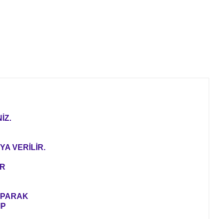
İZ.
YA VERİLİR.
ER
YAPARAK
IP